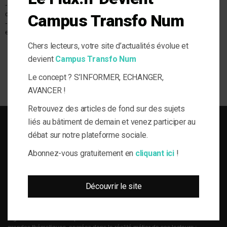
- Economie
Résidentiel
Expertise &
circulaire
- Collectif
Expérience
Campus Transfo Num
- Réglementation
- Copropriétés
Gouvernance et
environnementale
- Individuel
Gestion
- Social
Innovations
Chers lecteurs, votre site d’actualités évolue et
ERP
Veille & Actu
devient
Campus Transfo Num
Industriel
Tertiaire
Le concept ? S’INFORMER, ECHANGER,
AVANCER !
Retrouvez des articles de fond sur des sujets
liés au bâtiment de demain et venez participer au
débat sur notre plateforme sociale.
Abonnez-vous gratuitement en
cliquant ici
!
SOLUTIONS DU BÂTI POUR LA MAÎTRISE D'OUVRAGE RESPONSABLE
Découvrir le site
le-Flux est né de la volonté de proposer aux acteurs de la gestion technique
du bâtiment, de l’information journalistique inédite, fiable et multi-expertises.
Une actualité toujours connectée à des enjeux règlementaires et para-
réglementaires forts. La plateforme web le-Flux est construite autour de 4