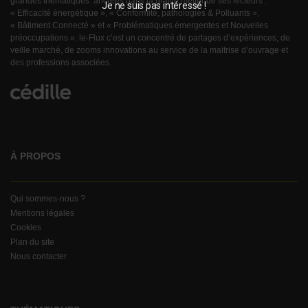
grandes thématiques ancrées dans la réalité métier de ses lecteurs :
Je ne suis pas intéressé !
« Efficacité énergétique », « Conformité, pathologies & Polluants »,
« Bâtiment Connecté » et « Problématiques émergentes et Nouvelles
préoccupations ». le-Flux c’est un concentré de partages d’expériences, de
veille marché, de zooms innovations au service de la maitrise d’ouvrage et
des professions associées.
À PROPOS
Qui sommes-nous ?
Mentions légales
Cookies
Plan du site
Nous contacter