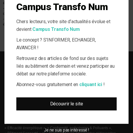
énergétique
Résidentiel
Veille & Actu
Campus Transfo Num
- Economies
- Collectif
d'énergie
- Copropriétés
- Précarité
- Individuel
Chers lecteurs, votre site d’actualités évolue et
énergétique
- Social
devient
Campus Transfo Num
Tertiaire
Le concept ? S’INFORMER, ECHANGER,
AVANCER !
Retrouvez des articles de fond sur des sujets
liés au bâtiment de demain et venez participer au
débat sur notre plateforme sociale.
Abonnez-vous gratuitement en
cliquant ici
!
SOLUTIONS DU BÂTI POUR LA MAÎTRISE D'OUVRAGE RESPONSABLE
le-Flux est né de la volonté de proposer aux acteurs de la gestion technique
Découvrir le site
du bâtiment, de l’information journalistique inédite, fiable et multi-expertises.
Une actualité toujours connectée à des enjeux règlementaires et para-
réglementaires forts. La plateforme web le-Flux est construite autour de 4
grandes thématiques ancrées dans la réalité métier de ses lecteurs :
« Efficacité énergétique », « Conformité, pathologies & Polluants »,
Je ne suis pas intéressé !