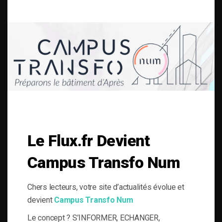
SOLUTIONS DU BÂTI POUR LA MAÎTRISE D'OUVRAGE RESPONSABLE
le-Flux est né de la volonté de proposer aux acteurs de la gestion technique
du bâtiment, de l’information journalistique inédite, fiable et multi-expertises.
Une actualité toujours connectée à des enjeux règlementaires et para-
réglementaires forts. La plateforme web le-Flux est construite autour de 4
grandes thématiques ancrées dans la réalité métier de ses lecteurs :
« Efficacité énergétique », « Conformité, pathologies & Polluants »,
« Bâtiment Connecté » et « Problématiques émergentes et Nouvelles
préoccupations ». le-Flux c’est un concentré de partages d’expériences, de
veille marché, de zooms innovations au service de la maitrise d’ouvrage et
des professions associées.
Le Flux.fr Devient
Campus Transfo Num
À PROPOS
Chers lecteurs, votre site d’actualités évolue et
devient
Campus Transfo Num
Qui sommes-nous ?
Mentions légales
Le concept ? S’INFORMER, ECHANGER,