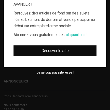
Cookies
AVANCER !
Plan du site
Nous contacter
Retrouvez des articles de fond sur des sujets
liés au bâtiment de demain et venez participer au
débat sur notre plateforme sociale.
THÉMATIQUES
Abonnez-vous gratuitement en
cliquant ici
!
Efficacité énergétique
Découvrir le site
Conformité, Pathologies & Polluants
Batiment connecté
Problématiques émergentes
Je ne suis pas intéressé !
ANNONCEURS
Consulter notre offre annonceurs
Nous contacter :
03 20 37 13 89