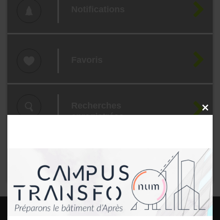
Notifications
Favoris
Recherches
CLOSE
enregistrées
THIS
MODU
Contact