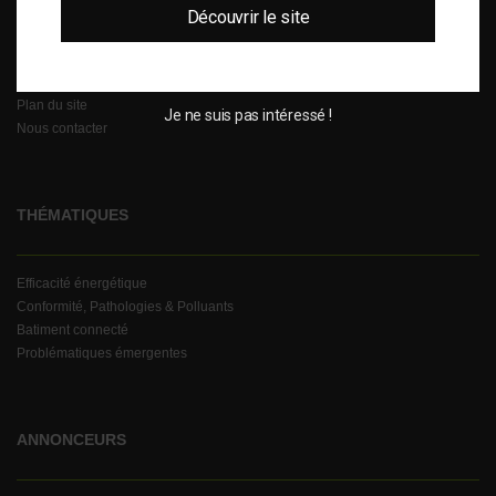
Découvrir le site
Qui sommes-nous ?
Mentions légales
Cookies
Plan du site
Je ne suis pas intéressé !
Nous contacter
THÉMATIQUES
Efficacité énergétique
Conformité, Pathologies & Polluants
Batiment connecté
Problématiques émergentes
ANNONCEURS