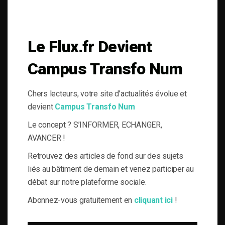
SOLUTIONS DU BÂTI POUR LA MAÎTRISE D'OUVRAGE RESPONSABLE
Le Flux.fr Devient
le-Flux est né de la volonté de proposer aux acteurs de la gestion technique
Campus Transfo Num
du bâtiment, de l’information journalistique inédite, fiable et multi-expertises.
Une actualité toujours connectée à des enjeux règlementaires et para-
réglementaires forts. La plateforme web le-Flux est construite autour de 4
Chers lecteurs, votre site d’actualités évolue et
grandes thématiques ancrées dans la réalité métier de ses lecteurs :
devient
Campus Transfo Num
« Efficacité énergétique », « Conformité, pathologies & Polluants »,
« Bâtiment Connecté » et « Problématiques émergentes et Nouvelles
Le concept ? S’INFORMER, ECHANGER,
préoccupations ». le-Flux c’est un concentré de partages d’expériences, de
veille marché, de zooms innovations au service de la maitrise d’ouvrage et
AVANCER !
des professions associées.
Retrouvez des articles de fond sur des sujets
liés au bâtiment de demain et venez participer au
débat sur notre plateforme sociale.
Abonnez-vous gratuitement en
cliquant ici
!
À PROPOS