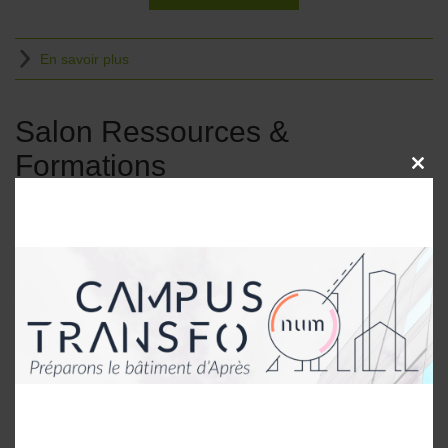
En savoir plus
Salon Ressources &
Formations
CLOSE
THIS
MODU
Le salon des acteurs de la transformation RH.