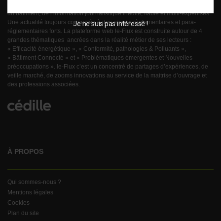
le-Flux est né de la volonté de proposer aux acteurs de la gestion technique
du bâtiment, de l’information journalistique inédite, fiable et multi-expertises.
Une actualité toujours connectée à des enjeux règlementaires et para-
Je ne suis pas intéressé !
réglementaires forts. La plateforme web le-Flux est construite autour de 4
grandes thématiques ancrées dans la réalité métier de ses lecteurs :
« Efficacité énergétique », « Conformité, pathologies & Polluants »,
« Bâtiment Connecté » et « Problématiques émergentes et Nouvelles
préoccupations ». le-Flux c’est un concentré de partages d’expériences, de
veille marché, de zooms innovations au service de la maitrise d’ouvrage et
des professions associées.
À PROPOS
Qui sommes-nous ?
Mentions légales
Cookies
Plan du site