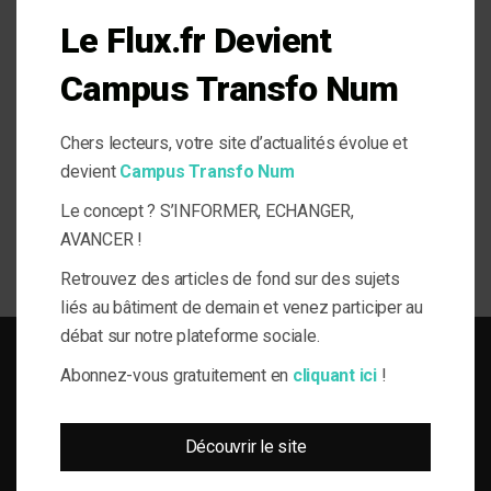
Le salon Ressources et Formation est l’évènement pour
Le Flux.fr Devient
comprendre et anticiper toutes les(R)évolutions « RH ». C’est le
rendez-vous de l’année pour prendre une longueur d’avance et
découvrir les solutions conçues pour accompagner les
Campus Transfo Num
entreprises et les professionnels dans la gestion du capital
humain.
Chers lecteurs, votre site d’actualités évolue et
EXPOSANTS
devient
Campus Transfo Num
Le concept ? S’INFORMER, ECHANGER,
AVANCER !
En savoir plus
Retrouvez des articles de fond sur des sujets
liés au bâtiment de demain et venez participer au
débat sur notre plateforme sociale.
Abonnez-vous gratuitement en
cliquant ici
!
SOLUTIONS DU BÂTI POUR LA MAÎTRISE D'OUVRAGE RESPONSABLE
Découvrir le site