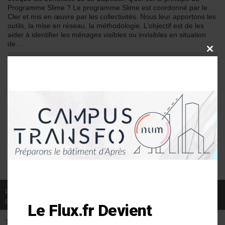
Programme Slime ? Le programme Slime est coordonné par le
Cler et mis en œuvre par les collectivités. Nous leur apportons les
outils, la mise en réseau, la méthodologie. L’objectif est de les
aider à identifier les ménages visibles ou invisibles en situation
de…
CLOSE
THIS
Ce contenu est protégé
MODU
Un site 100% gratuit
Profitez de l'accès à l'intégralité des contenus en vous
inscrivant. C'est
gratuit
et cela vous prendra 2 minutes
INSCRIPTION COMPLÈTE
Publié le 04/12/2017
par Andréa Devulder
Le Flux.fr Devient
THÉMATIQUE
TYPES DE
VEILLE ET