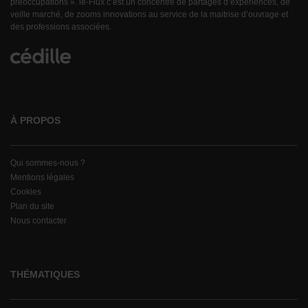
préoccupations ». le-Flux c’est un concentré de partages d’expériences, de
veille marché, de zooms innovations au service de la maitrise d’ouvrage et
des professions associées.
À PROPOS
Qui sommes-nous ?
Mentions légales
Cookies
Plan du site
Nous contacter
THÉMATIQUES