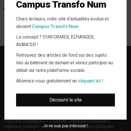
Campus Transfo Num
- Précarité
BÂTIMENT
SOLUTIONS
énergétique
Résidentiel
Expertise &
- Individuel
Expérience
Chers lecteurs, votre site d’actualités évolue et
Gouvernance et
Gestion
devient
Campus Transfo Num
Le concept ? S’INFORMER, ECHANGER,
AVANCER !
Retrouvez des articles de fond sur des sujets
liés au bâtiment de demain et venez participer au
débat sur notre plateforme sociale.
SOLUTIONS DU BÂTI POUR LA MAÎTRISE D'OUVRAGE RESPONSABLE
Abonnez-vous gratuitement en
cliquant ici
!
le-Flux est né de la volonté de proposer aux acteurs de la gestion technique
Découvrir le site
du bâtiment, de l’information journalistique inédite, fiable et multi-expertises.
Une actualité toujours connectée à des enjeux règlementaires et para-
réglementaires forts. La plateforme web le-Flux est construite autour de 4
grandes thématiques ancrées dans la réalité métier de ses lecteurs :
« Efficacité énergétique », « Conformité, pathologies & Polluants »,
Je ne suis pas intéressé !
« Bâtiment Connecté » et « Problématiques émergentes et Nouvelles