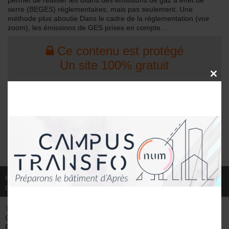
permet de réaliser les bilans des émissions de gaz à effet de
serre (BEGES) réglementaires, mais pas seulement. Une
méthode plus aboutie Dans le cadre de la réglementation (voir
zoom), les émissions de GES prises en compte…
Ce contenu est protégé
Un site 100% gratuit
CLOSE
THIS
MODU
Profitez de l'accès à l'intégralité des contenus en vous
inscrivant. C'est
gratuit
et cela vous prendra 2 minutes
INSCRIPTION COMPLÈTE
Publié le 12/09/2017
par Karen Pottier
THÉMATIQUE
TYPES DE
VEILLE ET
Conformité,
BÂTIMENT
SOLUTIONS
Pathologies &
ERP
Expertise &