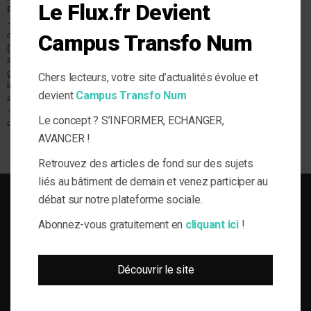
Le Flux.fr Devient
Polluants
Industriel
Expérience
- Diagnostics et
Tertiaire
Veille & Actu
contrôles
Campus Transfo Num
(électricité,
assainissement,
gaz, sécurité
Chers lecteurs, votre site d’actualités évolue et
incendie,
devient
Campus Transfo Num
ascenseurs, etc.)
- Economies
Le concept ? S’INFORMER, ECHANGER,
d'énergie
AVANCER !
Retrouvez des articles de fond sur des sujets
liés au bâtiment de demain et venez participer au
débat sur notre plateforme sociale.
Abonnez-vous gratuitement en
cliquant ici
!
SOLUTIONS DU BÂTI POUR LA MAÎTRISE D'OUVRAGE RESPONSABLE
Découvrir le site
le-Flux est né de la volonté de proposer aux acteurs de la gestion technique
du bâtiment, de l’information journalistique inédite, fiable et multi-expertises.