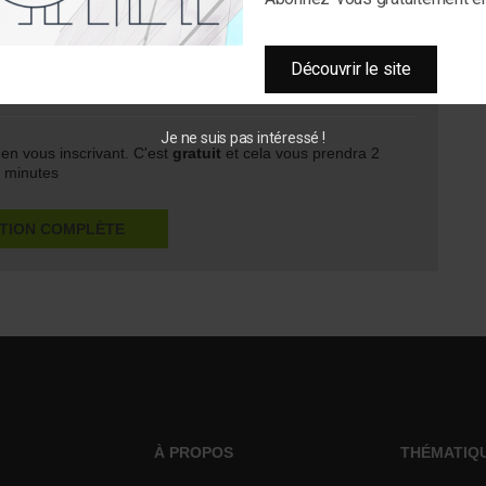
pérenniser le modèle économique de son patrimoine…
enu est protégé
Découvrir le site
 100% gratuit
Je ne suis pas intéressé !
s en vous inscrivant. C'est
gratuit
et cela vous prendra 2
minutes
PTION COMPLÈTE
À PROPOS
THÉMATIQ