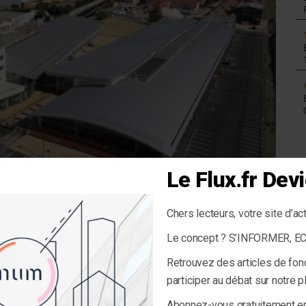
Le Flux.fr De
Chers lecteurs, votre site d’ac
 chaque bâtiment. ©Afpa
Le concept ? S’INFORMER, 
 industriel et commercial) début 2017, l’Afpa est devenue
Retrouvez des articles de fon
érateur de l’État par le volume de son patrimoine. La Scet
nuel de stratégie immobilière (SPSI). Détails. À la demande de
participer au débat sur notre 
un schéma pluriannuel de stratégie immobilière (SPSI). Onze
décidé de croiser des informations plus complètes et mettre à
Abonnez-vous gratuitement 