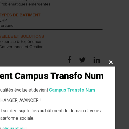
Problématiques émergentes
TYPES DE BÂTIMENT
ERP
Tertiaire
VEILLE ET SOLUTIONS
Expertise & Expérience
Gouvernance et Gestion
CLOSE
THIS
vient Campus Transfo Num
MODULE
tualités évolue et devient
Campus Transfo Num
ECHANGER, AVANCER !
d sur des sujets liés au bâtiment de demain et venez
plateforme sociale.
en
cliquant ici
!