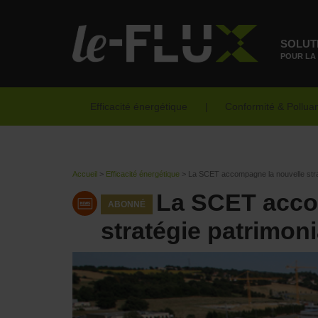
SOLUT
POUR LA
Efficacité énergétique
Conformité & Pollua
Accueil
>
Efficacité énergétique
>
La SCET accompagne la nouvelle strat
La SCET acco
ABONNÉ
stratégie patrimoni