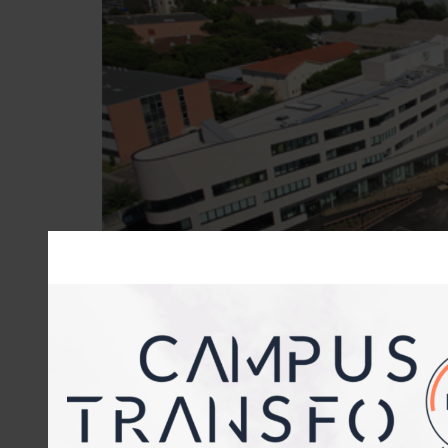
Soixante critères ont été pris en compte pour évaluer
Transformée en Epic (Établissement public à caractère
propriétaire de 118 sites, devenant ainsi le premier op
l’accompagne dans l’élaboration de son schéma plurian
l’Etat, le spécialiste de la formation a dû se doter d’
données essentielles étaient demandées mais l’Afpa a 