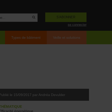
S'ABONNER
se connecter
Types de bâtiment
Veille et solutions
Publié le 15/09/2017
par Andréa Devulder
THÉMATIQUE
Efficacité énergétique