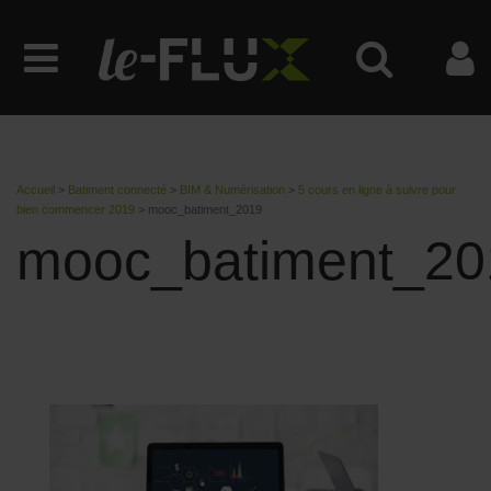
Accueil
>
Batiment connecté
>
BIM & Numérisation
>
5 cours en ligne à suivre pour
bien commencer 2019
>
mooc_batiment_2019
mooc_batiment_20