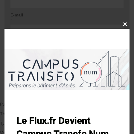
E-mail
*
CLOSE
THIS
MODU
Site web
Me prévenir lors d'une réponse à mon
commentaire
Publié le 16/01/2019
par Anne-Laure Soulé
Thématique
Le Flux.fr Devient
Types de Bâtiment
Campus Transfo Num
Veille et solutions