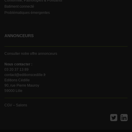
Conformité, Pathologies & Polluants
Batiment connecté
Problématiques émergentes
ANNONCEURS
Consulter notre offre annonceurs
Nous contacter :
03 20 37 13 89
contact@editionscedille.fr
Editions Cédille
90, rue Pierre Mauroy
59000 Lille
CGV – Salons