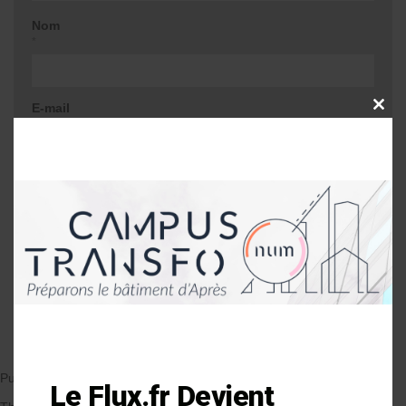
Nom
*
E-mail
CLOSE
THIS
*
MODU
Site web
Me prévenir lors d'une réponse à mon
commentaire
Publié le 08/09/2017
par Anne-Laure Soulé
Le Flux.fr Devient