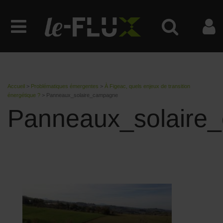
Accueil
>
Problématiques émergentes
>
À Figeac, quels enjeux de transition
énergétique ?
>
Panneaux_solaire_campagne
Panneaux_solaire