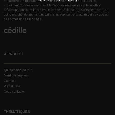
Je ne suis pas intéressé !
« Efficacité énergétique », « Conformité, pathologies & Polluants »,
« Bâtiment Connecté » et « Problématiques émergentes et Nouvelles
préoccupations ». le-Flux c’est un concentré de partages d’expériences, de
veille marché, de zooms innovations au service de la maitrise d’ouvrage et
des professions associées.
À PROPOS
Qui sommes-nous ?
Mentions légales
Cookies
Plan du site
Nous contacter
THÉMATIQUES