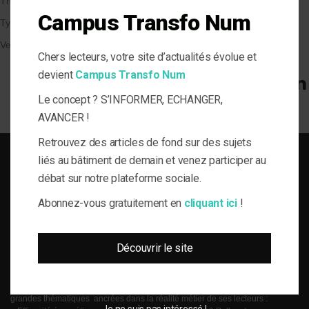
Thématique
Campus Transfo Num
Types de Bâtiment
Veille et solutions
Chers lecteurs, votre site d’actualités évolue et
devient
Campus Transfo Num
Le concept ? S’INFORMER, ECHANGER,
AVANCER !
Retrouvez des articles de fond sur des sujets
liés au bâtiment de demain et venez participer au
débat sur notre plateforme sociale.
Abonnez-vous gratuitement en
cliquant ici
!
SOLUTIONS DU BÂTI POUR LA MAÎTRISE D'OUVRAGE RESPONSABLE
Découvrir le site
le-Flux est né de la volonté de proposer aux acteurs de la gestion technique
du bâtiment, de l’information journalistique inédite, fiable et multi-expertises.
Une actualité toujours connectée à des enjeux règlementaires et para-
réglementaires forts. La plateforme web le-Flux est construite autour de 4
grandes thématiques ancrées dans la réalité métier de ses lecteurs :