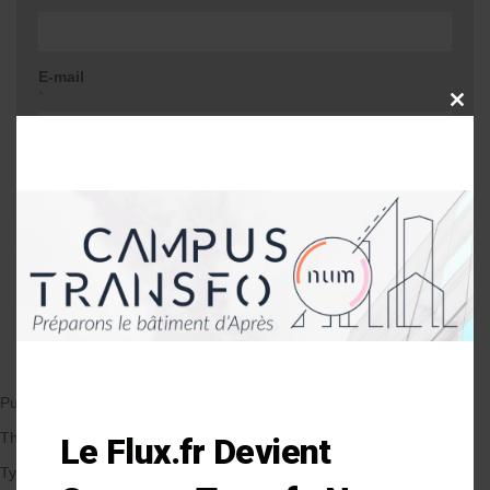
E-mail
*
CLOSE
THIS
MODU
Site web
Me prévenir lors d'une réponse à mon
commentaire
Publié le 16/04/2018
par Anne-Laure Soulé
Thématique
Le Flux.fr Devient
Types de Bâtiment