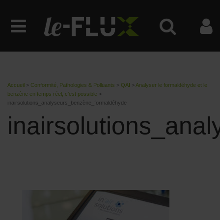
Accueil
>
Conformité, Pathologies & Polluants
>
QAI
>
Analyser le formaldéhyde et le
benzène en temps réel, c’est possible
>
inairsolutions_analyseurs_benzène_formaldéhyde
inairsolutions_an