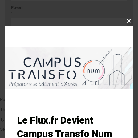
E-mail
*
CLOSE
THIS
MODU
Site web
Me prévenir lors d'une réponse à mon
commentaire
Publié le 24/09/2018
par Anne-Laure Soulé
Thématique
Le Flux.fr Devient
Types de Bâtiment
Veille et solutions
Campus Transfo Num