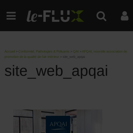
Accueil
>
Conformité, Pathologies & Polluants
>
QAI
>
APQAI, nouvelle association de
promotion de la qualité de l’air intérieur
>
site_web_apqai
site_web_apqai