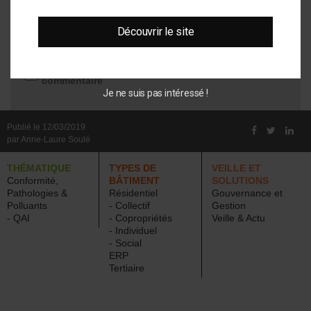
Découvrir le site
Me prévenir lors d'une réponse à mon
commentaire
Je ne suis pas intéressé !
Publié le 12/03/2019
par Anne-Laure Soulé
THÉMATIQUE
TYPES DE
VEILLE ET
Conformité,
BÂTIMENT
SOLUTIONS
Pathologies &
Résidentiel
Gouvernance et
Polluants
- Collectif
Gestion
- QAI
- Copropriétés
Veille & Actu
- Individuel
- Social
ERP
Tertiaire