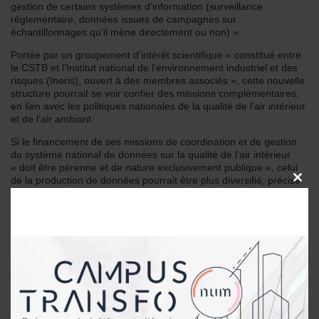
gestion de certains systèmes d’information (surveillance
réglementaire, données issues de campagnes sur
échantillonnages qu’il mène directement ou non) ».
Portée par un groupement d’intérêt scientifique « constitué entre
le CSTB et l’Institut national de l’environnement industriel et des
risques (Ineris), ouvert à des membres associés », cette nouvelle
structure pourrait se voir confier des missions complémentaires,
en lien avec les politiques nationales de la qualité de l’air intérieur
et de l’air ambiant.
Si le financement de ses missions de coordination et de gestion
du système national de données sur la qualité de l’air intérieur
« doit être pérenne et de nature exclusivement publique », celui
de la production de données pourrait être plus diversifié, précise
CLOSE
THIS
le CGEDD.
MODU
Réalisé à la demande des ministres de la transition écologique et
solidaire, le rapport devrait nourrir l’élaboration de la prochaine
convention pluriannuelle de l’établissement, applicable à
l’automne 2019.
Rapport du CGEDD « Observatoire de la QAI – bilan et
perspectives »