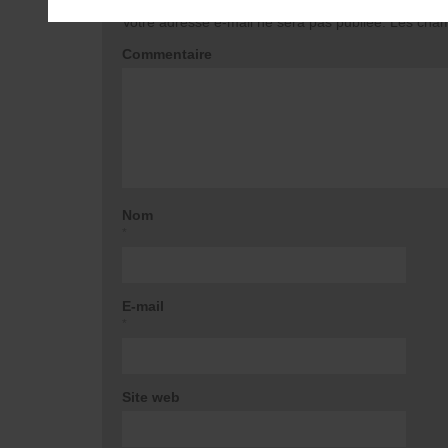
Votre adresse e-mail ne sera pas publiée.
Les champ
Commentaire
Nom
*
E-mail
*
Site web