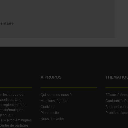
entaire
À PROPOS
THÉMATIQ
ion technique du
Qui sommes-nous ?
Efficacité éne
expertises. Une
Mentions légales
Conformité, Pa
ra-réglementaires
Cookies
Batiment conn
ndes thématiques
Plan du site
Problématiqu
gétique »,
Nous contacter
 et « Problématiques
centré de partages