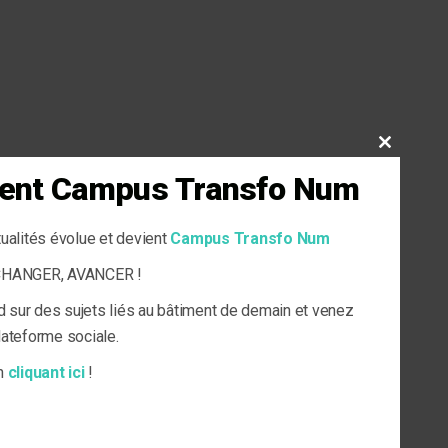
CLOSE
THIS
vient Campus Transfo Num
MODULE
tualités évolue et devient
Campus Transfo Num
ECHANGER, AVANCER !
d sur des sujets liés au bâtiment de demain et venez
plateforme sociale.
en
cliquant ici
!