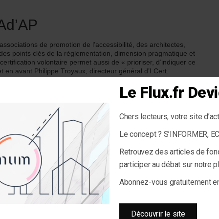
 Ad’AP
s associations de promotion de l’accessibilité, des architectes,
t des points clés de la réglementation, dimension pragmatique et
ertification volontaire permet aussi de « prioriser, d’indiquer ce
et en avant Philippe Troyaux, directeur général d’I.Cert.
 de conformité de fin d’Ad’AP », rappelle Sophie Réal-Lucenay,
Le Flux.fr De
Chers lecteurs, votre site d’ac
Le concept ? S’INFORMER, 
qui permet de garantir l’accessibilité d’un bâtiment dans le
ents labellisés : les bâtiments certifiés sont en effet
Retrouvez des articles de fon
es bâtiments accessibles.
participer au débat sur notre 
 Bouteille, responsable études et développement France de la
Abonnez-vous gratuitement 
 branche grands magasins Galeries Lafayette
Découvrir le site