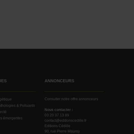
UES
ANNONCEURS
Consulter notre offre annonceurs
rgétique
thologies & Polluants
Nous contacter :
ecté
03 20 37 13 89
es émergentes
contact@editionscedille.fr
Editions Cédille
90, rue Pierre Mauroy