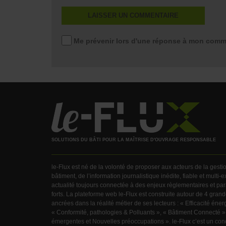
Me prévenir lors d'une réponse à mon comm
SOLUTIONS DU BÂTI POUR LA MAÎTRISE D'OUVRAGE RESPONSABLE
le-Flux est né de la volonté de proposer aux acteurs de la gest
bâtiment, de l’information journalistique inédite, fiable et multi-
actualité toujours connectée à des enjeux règlementaires et pa
forts. La plateforme web le-Flux est construite autour de 4 gra
ancrées dans la réalité métier de ses lecteurs : « Efficacité éner
« Conformité, pathologies & Polluants », « Bâtiment Connecté »
émergentes et Nouvelles préoccupations ». le-Flux c’est un con