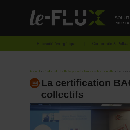
SOLUT
POUR LA
Efficacité énergétique
Conformité & Pollua
Accueil
>
Conformité, Pathologies & Polluants
>
Accessibilité
>
La certif
La certification B
collectifs