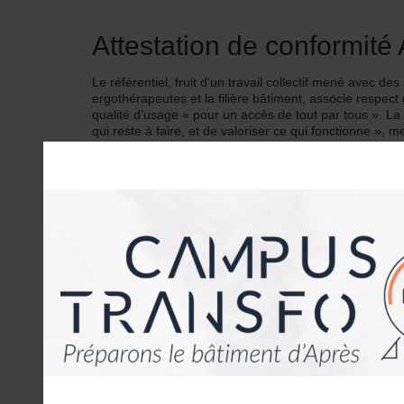
Attestation de conformité
Le référentiel, fruit d’un travail collectif mené avec de
ergothérapeutes et la filière bâtiment, associe respec
qualité d’usage « pour un accès de tout par tous ». La c
qui reste à faire, et de valoriser ce qui fonctionne », m
La démarche peut être « mutualisée avec l’attestation
en charge du programme BAC chez I.Cert.
Référencement web
BAC offre à la maîtrise d’ouvrage une logique de suivi, 
temps. Elle intègre enfin le référencement web des bâtim
identifiables sur pictotravel.fr, moteur de recherche d
Pour en savoir plus : vidéo de l’interview d’Alain
Direction architecture technique et travaux de la