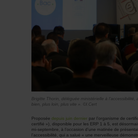
Brigitte Thorin, déléguée ministérielle à l'accessibilit
bien, plus loin, plus vite ». ©I.Cert
Proposée
depuis juin dernier
par l’organisme de certifi
certifié »), disponible pour les ERP 1 à 5, est désorma
mi-septembre, à l’occasion d’une matinée de présentati
l’accessibilité, qui a salué « une merveilleuse démonstra