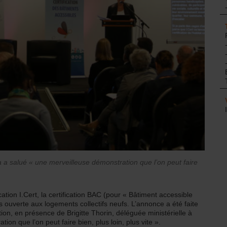
é, a a salué « une merveilleuse démonstration que l’on peut faire
cation I.Cert, la certification BAC (pour « Bâtiment accessible
is ouverte aux logements collectifs neufs. L’annonce a été faite
on, en présence de Brigitte Thorin, déléguée ministérielle à
tion que l’on peut faire bien, plus loin, plus vite ».