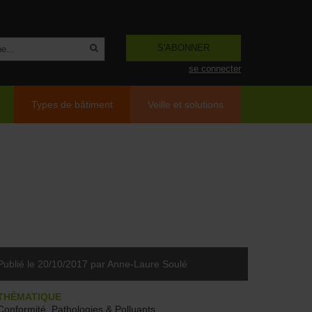
S'ABONNER
se connecter
Types de bâtiment
Veille et solutions
Publié le 20/10/2017
par Anne-Laure Soulé
THÉMATIQUE
Conformité, Pathologies & Polluants