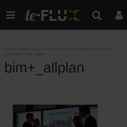
Accueil
>
Batiment connecté
>
« bim+, la plateforme openBIM d’échange et de
collaboration »
>
bim+_allplan
bim+_allplan