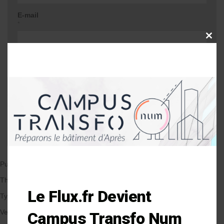
E-mail
*
CLOSE
THIS
MODU
Site web
Me prévenir lors d'une réponse à mon
commentaire
Publié le 29/06/2017
par Anne-Laure Soulé
Thématique
Le Flux.fr Devient
Types de Bâtiment
Veille et solutions
Campus Transfo Num