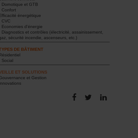
- Domotique et GTB
- Confort
Efficacité énergétique
- CVC
- Economies d'énergie
- Diagnostics et contrôles (électricité, assainissement,
gaz, sécurité incendie, ascenseurs, etc.)
TYPES DE BÂTIMENT
Résidentiel
- Social
VEILLE ET SOLUTIONS
Gouvernance et Gestion
Innovations