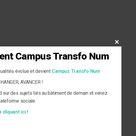
CLOSE
THIS
vient Campus Transfo Num
MODULE
tualités évolue et devient
Campus Transfo Num
ECHANGER, AVANCER !
d sur des sujets liés au bâtiment de demain et venez
plateforme sociale.
en
cliquant ici
!