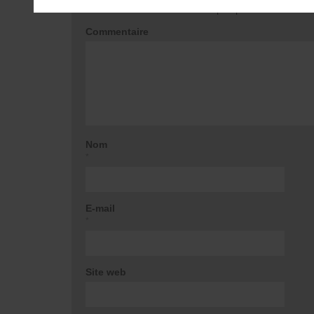
Votre adresse e-mail ne sera pas publiée.
Les champ
Commentaire
Nom
*
E-mail
*
Site web