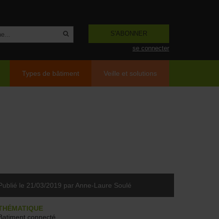
S'ABONNER
se connecter
Types de bâtiment
Veille et solutions
Publié le 21/03/2019
par Anne-Laure Soulé
THÉMATIQUE
Batiment connecté