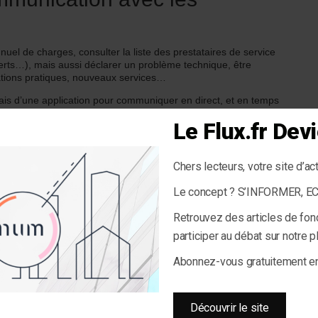
uel de charges, consulter la liste des prestataires de service
verts…), mais aussi déclarer un problème technique, être
ations pratiques, nouveaux services…
ais d’une application pour communiquer en direct, et en temps
pour nos locataires car tout est répertorié sur l’application.
Le Flux.fr De
u la liste de ses dernières opérations en un clic », précise
e.
Chers lecteurs, votre site d’ac
Le concept ? S’INFORMER, 
ormes commerciales habituelles. Développé en partenariat avec
Retrouvez des articles de fon
 moyens de communication mis en place par le bailleur social :
24h/24h…
participer au débat sur notre 
r huit départements, deux régions et près de 200 communes.
Abonnez-vous gratuitement 
Découvrir le site