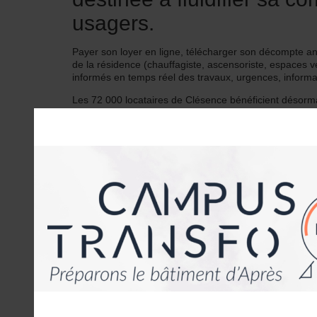
usagers.
Payer son loyer en ligne, télécharger son décompte ann
de la résidence (chauffagiste, ascensoriste, espaces 
informés en temps réel des travaux, urgences, inform
Les 72 000 locataires de Clésence bénéficient désorm
réel, avec leur bailleur. « So’Home est un service idéal 
Chacun peut ainsi visualiser ses actualités, son solde o
Mélanie Prévost, directrice communication de Clésenc
Outil gratuit
L’outil est téléchargeable gratuitement sur les platef
Picardie Habitat, il se veut complémentaire des autres
réseau d’agences locales, numéro d’appel clientèle 
Filiale d’Action Logement, Clésence est implantée su
Découvrir le tutoriel de So’Home en vidéo