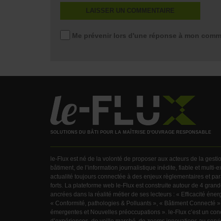
Me prévenir lors d'une réponse à mon comm
SOLUTIONS DU BÂTI POUR LA MAÎTRISE D'OUVRAGE RESPONSABLE
le-Flux est né de la volonté de proposer aux acteurs de la gest
bâtiment, de l’information journalistique inédite, fiable et multi-
actualité toujours connectée à des enjeux règlementaires et pa
forts. La plateforme web le-Flux est construite autour de 4 gra
ancrées dans la réalité métier de ses lecteurs : « Efficacité éner
« Conformité, pathologies & Polluants », « Bâtiment Connecté »
émergentes et Nouvelles préoccupations ». le-Flux c’est un con