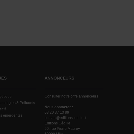
UES
ANNONCEURS
Consulter notre offre annonceurs
rgétique
thologies & Polluants
Nous contacter :
ecté
03 20 37 13 89
es émergentes
contact@editionscedille.fr
Editions Cédille
90, rue Pierre Mauroy