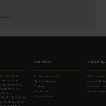
entaire
À PROPOS
THÉMATIQ
ion technique du
Qui sommes-nous ?
Efficacité éne
expertises. Une
Mentions légales
Conformité, Pa
ra-réglementaires
Cookies
Batiment conn
ndes thématiques
Plan du site
Problématiqu
gétique »,
Nous contacter
 et « Problématiques
centré de partages