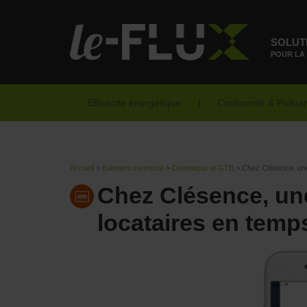
SOLUT
POUR LA
Efficacité énergétique
Conformité & Pollua
Accueil
>
Batiment connecté
>
Domotique et GTB
>
Chez Clésence, une 
Chez Clésence, une
locataires en temps