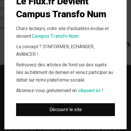
Le Flux.fr Devient
Thématique
Campus Transfo Num
Types de Bâtiment
Veille et solutions
Chers lecteurs, votre site d’actualités évolue et
devient
Campus Transfo Num
Le concept ? S’INFORMER, ECHANGER,
AVANCER !
Retrouvez des articles de fond sur des sujets
liés au bâtiment de demain et venez participer au
débat sur notre plateforme sociale.
Abonnez-vous gratuitement en
cliquant ici
!
SOLUTIONS DU BÂTI POUR LA MAÎTRISE D'OUVRAGE RESPONSABLE
Découvrir le site
le-Flux est né de la volonté de proposer aux acteurs de la gestion technique
du bâtiment, de l’information journalistique inédite, fiable et multi-expertises.
Une actualité toujours connectée à des enjeux règlementaires et para-
réglementaires forts. La plateforme web le-Flux est construite autour de 4