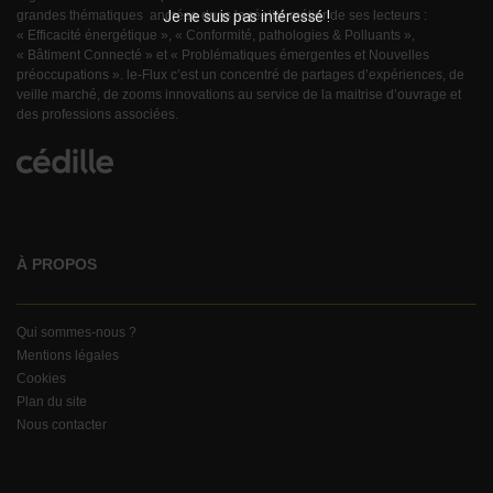
Je ne suis pas intéressé !
grandes thématiques ancrées dans la réalité métier de ses lecteurs :
« Efficacité énergétique », « Conformité, pathologies & Polluants »,
« Bâtiment Connecté » et « Problématiques émergentes et Nouvelles
préoccupations ». le-Flux c’est un concentré de partages d’expériences, de
veille marché, de zooms innovations au service de la maitrise d’ouvrage et
des professions associées.
À PROPOS
Qui sommes-nous ?
Mentions légales
Cookies
Plan du site
Nous contacter