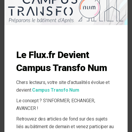
locataire ». Le fruit des échanges est d’ailleurs diffusé à
l’ensemble des collaborateurs du groupe ICF Habitat.
Votre adresse e-mail ne sera pas publiée.
Les champs
obligatoires sont indiqués avec
*
Commentaire
Le Flux.fr Devient
Campus Transfo Num
Chers lecteurs, votre site d’actualités évolue et
Nom
devient
Campus Transfo Num
*
Le concept ? S’INFORMER, ECHANGER,
AVANCER !
E-mail
Retrouvez des articles de fond sur des sujets
*
liés au bâtiment de demain et venez participer au