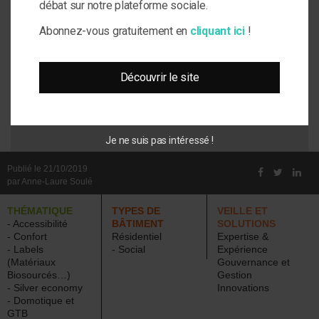
débat sur notre plateforme sociale.
Site web
Abonnez-vous gratuitement en
cliquant ici
!
Découvrir le site
Me prévenir lors d'une réponse à mon
commentaire
Je ne suis pas intéressé !
Publié le 21/10/2019
par Anne-Laure Soulé
THÉMATIQUE
TYPES DE
VEILLE ET
- Accessibilité
BÂTIMENT
SOLUTIONS
- Confort
Résidentiel
Expertise &
- Labels
- Social
Expérience
(Matériaux
Gouvernance et
Biosourcés…)
Gestion
- Silver economy
Innovations
- Domotique et
GTB