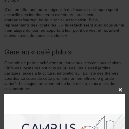
invités ».
C’est en effet une autre originalité de l’exercice : chaque sprint
accueille des interlocuteurs extérieurs : architecte,
entreprise/startup, bailleur social, association, filiale,
représentants des locataires… « Ils réfléchissent avec nous sur la
thématique du jour, en apportant leur point de vue, et repartent
souvent avec de nouvelles idées ».
Gare au « café philo »
Garantie de parfait achèvement, nouveaux services aux séniors
(30% des locataires ont plus de 60 ans) mais aussi jardins
partagés, accès à la culture, innovations… La liste des thèmes
abordés au cours de cette première année offre une grande
variété. Les sujets proviennent de la direction, mais aussi des
collaborateurs.
CLOSE
THIS
Dans tous les cas, le sprint est structuré et organisé en amont par
MODU
Cécile Ragon qui recherche les invités extérieurs et balise la
réflexion. « Pour éviter le café philo – je n’ai rien contre mais nous
ne sommes pas là pour cela – la demi-journée doit être
productive, et apporter des informations claires et précises à nos
collaborateurs. Il faut toujours garder en tête la finalité pour le