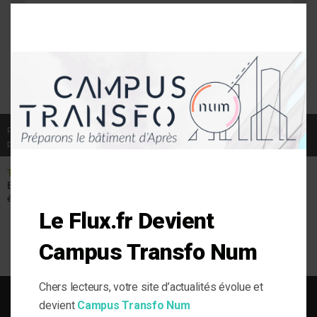
THIS
MODU
Me prévenir lors d'une réponse à mon
commentaire
Publié le 03/10/2017
par Anne-Laure Soulé
THÉMATIQUE
TYPES DE
VEILLE ET
Efficacité
BÂTIMENT
SOLUTIONS
énergétique
ERP
Veille & Actu
Résidentiel
Le Flux.fr Devient
Tertiaire
Campus Transfo Num
Chers lecteurs, votre site d’actualités évolue et
devient
Campus Transfo Num