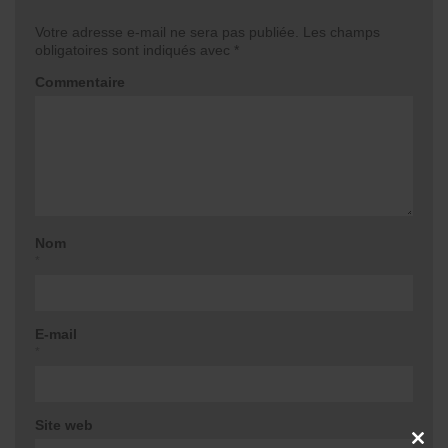
Votre adresse e-mail ne sera pas publiée.
Les champs
obligatoires sont indiqués avec
*
Commentaire
Nom
*
E-mail
*
Site web
CLOSE