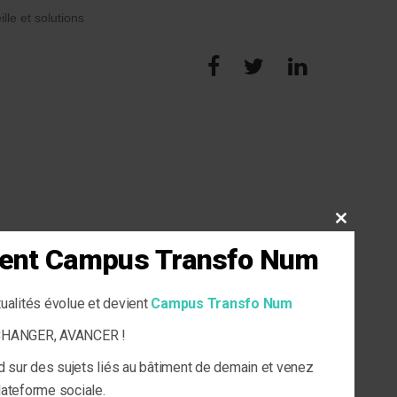
ille et solutions
CLOSE
THIS
vient Campus Transfo Num
MODULE
tualités évolue et devient
Campus Transfo Num
ECHANGER, AVANCER !
d sur des sujets liés au bâtiment de demain et venez
plateforme sociale.