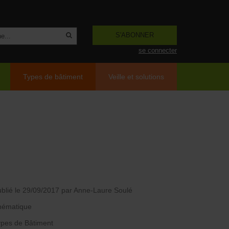
S'ABONNER
se connecter
Types de bâtiment
Veille et solutions
blié le 29/09/2017
par Anne-Laure Soulé
hématique
pes de Bâtiment