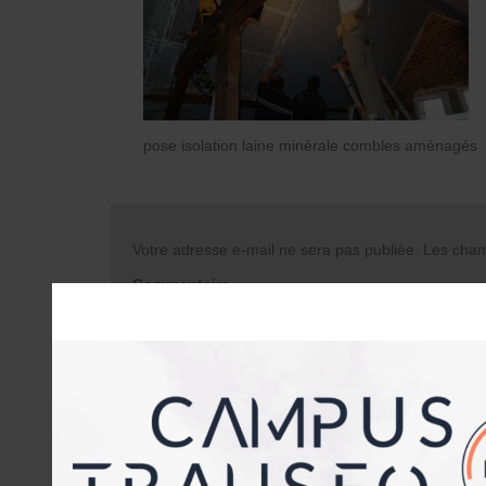
pose isolation laine minérale combles aménagés
Votre adresse e-mail ne sera pas publiée.
Les champ
Commentaire
Nom
*