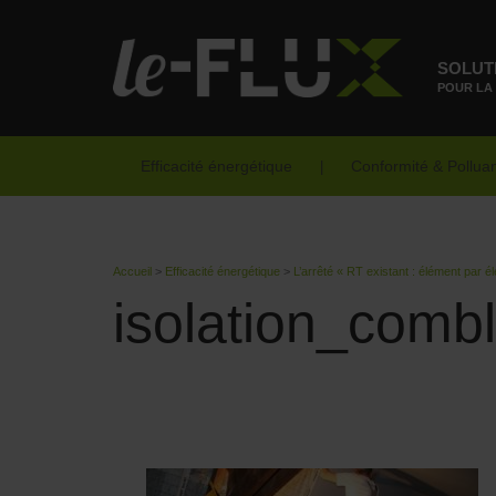
SOLUT
POUR LA
Efficacité énergétique
Conformité & Pollua
Accueil
>
Efficacité énergétique
>
L’arrêté « RT existant : élément par é
isolation_comb