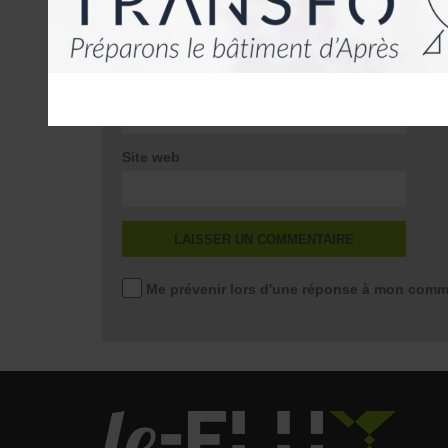
E-mail
*
Site web
Me prévenir lors d'une réponse à mon comm