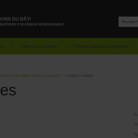
IONS DU BÂTI
 MAÎTRISE D'OUVRAGE RESPONSABLE
nts
Bâtiment connecté
Problématiques émergentes
lément » enfin publié, quelles nouveautés ?
>
isolation_combles
les
Pu
T
Ty