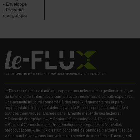
- Enveloppe
- Précarité
énergétique
SOLUTIONS DU BÂTI POUR LA MAÎTRISE D'OUVRAGE RESPONSABLE
le-Flux est né de la volonté de proposer aux acteurs de la gestion technique
du bâtiment, de l’information journalistique inédite, fiable et multi-expertises.
Une actualité toujours connectée à des enjeux règlementaires et para-
réglementaires forts. La plateforme web le-Flux est construite autour de 4
grandes thématiques ancrées dans la réalité métier de ses lecteurs :
« Efficacité énergétique », « Conformité, pathologies & Polluants »,
« Bâtiment Connecté » et « Problématiques émergentes et Nouvelles
préoccupations ». le-Flux c’est un concentré de partages d’expériences, de
veille marché, de zooms innovations au service de la maitrise d’ouvrage et