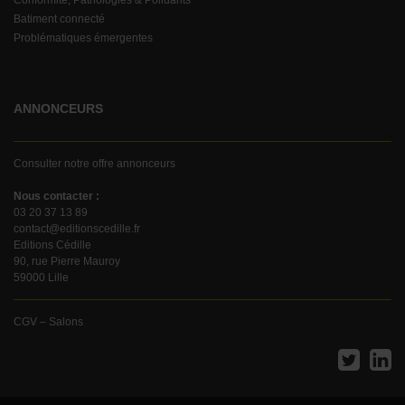
Conformité, Pathologies & Polluants
Batiment connecté
Problématiques émergentes
ANNONCEURS
Consulter notre offre annonceurs
Nous contacter :
03 20 37 13 89
contact@editionscedille.fr
Editions Cédille
90, rue Pierre Mauroy
59000 Lille
CGV – Salons