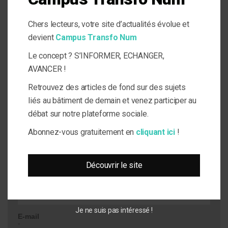
Pour en savoir plus sur « Copro énergie »
*85% d’actionnariat public (11 collectivités territoriales et 3 syndicats d’énergies) et
Chers lecteurs, votre site d’actualités évolue et
15% d’actionnariat privé (Caisse d’Épargne Île-de-France, Caisse des Dépôts et
Consignations, FFB et sociétés Meridiam et Certinergy).
devient
Campus Transfo Num
Le concept ? S’INFORMER, ECHANGER,
Votre adresse e-mail ne sera pas publiée.
Les champs
AVANCER !
obligatoires sont indiqués avec
*
Retrouvez des articles de fond sur des sujets
Commentaire
liés au bâtiment de demain et venez participer au
débat sur notre plateforme sociale.
Abonnez-vous gratuitement en
cliquant ici
!
Découvrir le site
Nom
*
Je ne suis pas intéressé !
E-mail
*