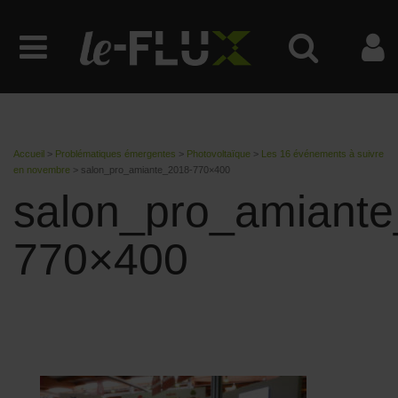
Accueil
>
Problématiques émergentes
>
Photovoltaïque
>
Les 16 événements à suivre
en novembre
>
salon_pro_amiante_2018-770×400
salon_pro_amiante
770×400