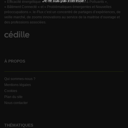
Je ne suis pas intéressé !
« Efficacité énergétique », « Conformité, pathologies & Polluants »,
« Bâtiment Connecté » et « Problématiques émergentes et Nouvelles
préoccupations ». le-Flux c’est un concentré de partages d’expériences, de
veille marché, de zooms innovations au service de la maitrise d’ouvrage et
des professions associées.
À PROPOS
Qui sommes-nous ?
Mentions légales
Cookies
Plan du site
Nous contacter
THÉMATIQUES