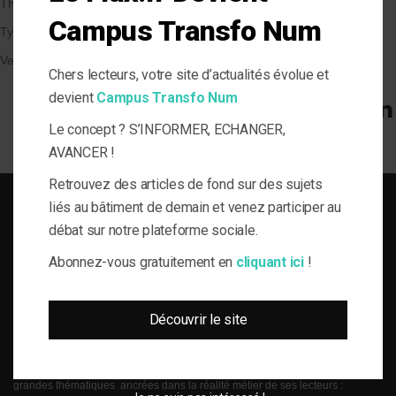
Thématique
Campus Transfo Num
Types de Bâtiment
Veille et solutions
Chers lecteurs, votre site d’actualités évolue et
devient
Campus Transfo Num
Le concept ? S’INFORMER, ECHANGER,
AVANCER !
Retrouvez des articles de fond sur des sujets
liés au bâtiment de demain et venez participer au
débat sur notre plateforme sociale.
Abonnez-vous gratuitement en
cliquant ici
!
SOLUTIONS DU BÂTI POUR LA MAÎTRISE D'OUVRAGE RESPONSABLE
Découvrir le site
le-Flux est né de la volonté de proposer aux acteurs de la gestion technique
du bâtiment, de l’information journalistique inédite, fiable et multi-expertises.
Une actualité toujours connectée à des enjeux règlementaires et para-
réglementaires forts. La plateforme web le-Flux est construite autour de 4
grandes thématiques ancrées dans la réalité métier de ses lecteurs :