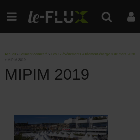
Accueil
>
Batiment connecté
>
Les 17 événements « bâtiment-énergie » de mars 2020
>
MIPIM 2019
MIPIM 2019