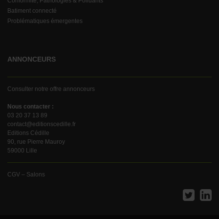
Conformité, Pathologies & Polluants
Batiment connecté
Problématiques émergentes
ANNONCEURS
Consulter notre offre annonceurs
Nous contacter :
03 20 37 13 89
contact@editionscedille.fr
Editions Cédille
90, rue Pierre Mauroy
59000 Lille
CGV – Salons