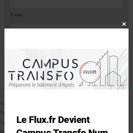
E-mail
*
CLOSE
THIS
MODU
Site web
Me prévenir lors d'une réponse à mon
commentaire
Publié le 28/02/2020
par Karen Pottier
Thématique
Le Flux.fr Devient
Types de Bâtiment
Campus Transfo Num
Veille et solutions