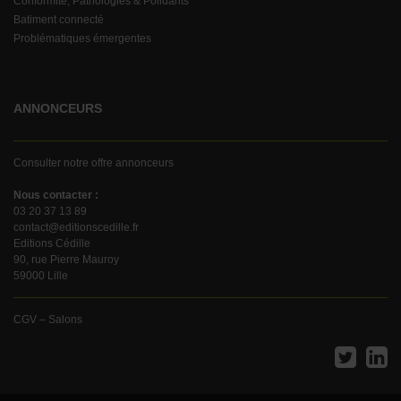
Conformité, Pathologies & Polluants
Batiment connecté
Problématiques émergentes
ANNONCEURS
Consulter notre offre annonceurs
Nous contacter :
03 20 37 13 89
contact@editionscedille.fr
Editions Cédille
90, rue Pierre Mauroy
59000 Lille
CGV – Salons