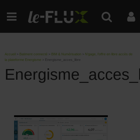
Accueil
>
Batiment connecté
>
BIM & Numérisation
>
N’gage, l’offre en libre accès de
la plateforme Energisme
>
Energisme_acces_libre
Energisme_acces_l