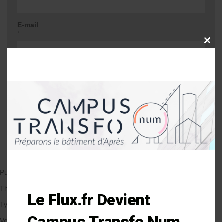
E-mail
*
CLOSE
THIS
MODU
Site web
Me prévenir lors d'une réponse à mon
commentaire
Publié le 29/01/2019
par Anne-Laure Soulé
Thématique
Le Flux.fr Devient
Types de Bâtiment
Campus Transfo Num
Veille et solutions