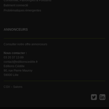
Conformité, Pathologies & Polluants
Batiment connecté
Problématiques émergentes
ANNONCEURS
Consulter notre offre annonceurs
Nous contacter :
03 20 37 13 89
contact@editionscedille.fr
Editions Cédille
90, rue Pierre Mauroy
59000 Lille
CGV – Salons