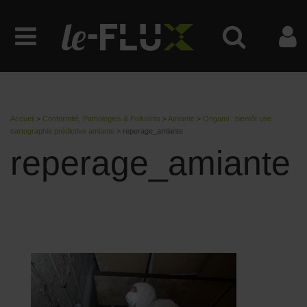
Accueil
>
Conformité, Pathologies & Polluants
>
Amiante
>
Origami : bientôt une
cartographie prédictive amiante
>
reperage_amiante
reperage_amiante