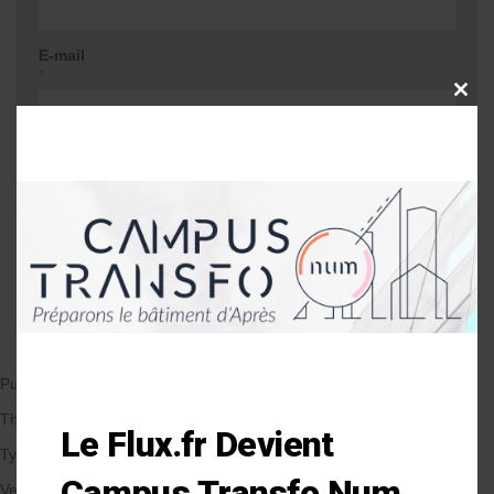
E-mail
*
CLOSE
THIS
MODU
Site web
Me prévenir lors d'une réponse à mon
commentaire
Publié le 07/11/2018
par Anne-Laure Soulé
Thématique
Le Flux.fr Devient
Types de Bâtiment
Campus Transfo Num
Veille et solutions