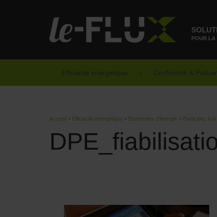
SOLUT
POUR LA
Efficacité énergétique
Conformité & Pollua
Accueil
>
Efficacité énergétique
>
Economies d'énergie
>
Participez à la
DPE_fiabilisati