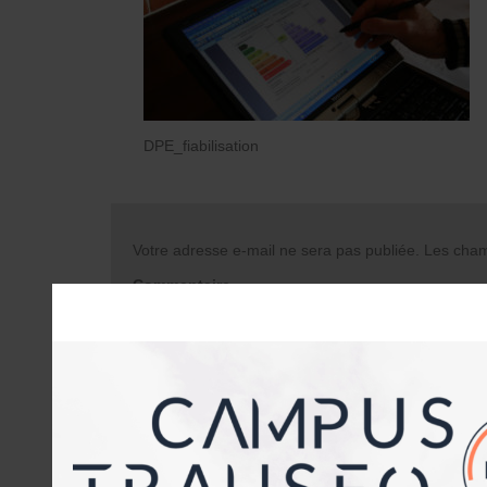
DPE_fiabilisation
Votre adresse e-mail ne sera pas publiée.
Les champ
Commentaire
Nom
*