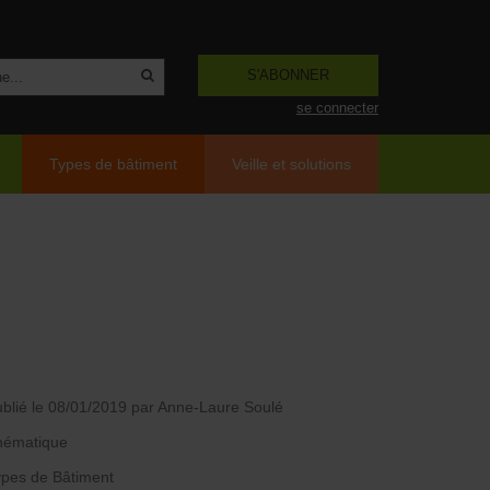
S'ABONNER
se connecter
Types de bâtiment
Veille et solutions
blié le 08/01/2019
par Anne-Laure Soulé
hématique
pes de Bâtiment