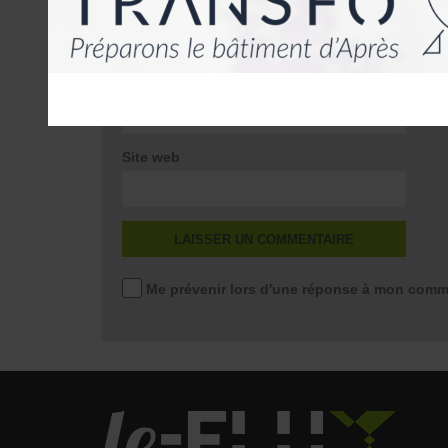
E-mail
*
Site web
Me prévenir lors d'une réponse à mon comm