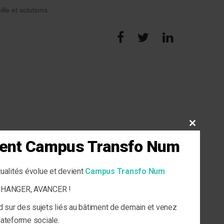
ille et solutions
CLOSE
THIS
vient Campus Transfo Num
MODULE
tualités évolue et devient
Campus Transfo Num
ECHANGER, AVANCER !
d sur des sujets liés au bâtiment de demain et venez
plateforme sociale.