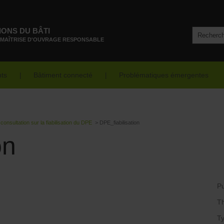
IONS DU BÂTI
 MAÎTRISE D'OUVRAGE RESPONSABLE
nts
Bâtiment connecté
Problématiques émergentes
 consultation sur la fiabilisation du DPE
>
DPE_fiabilisation
on
Pu
T
Ty