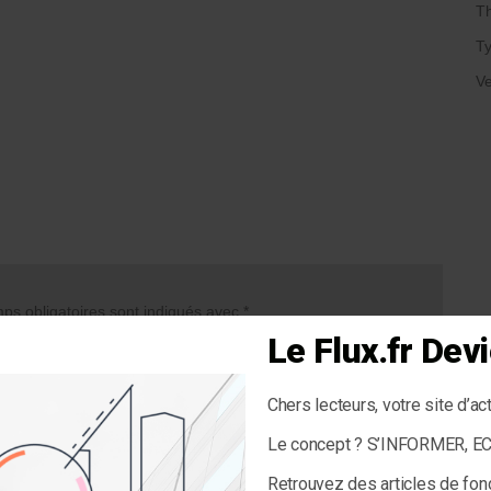
T
Ty
Ve
s obligatoires sont indiqués avec
*
Le Flux.fr De
Chers lecteurs, votre site d’ac
Le concept ? S’INFORMER, 
Retrouvez des articles de fon