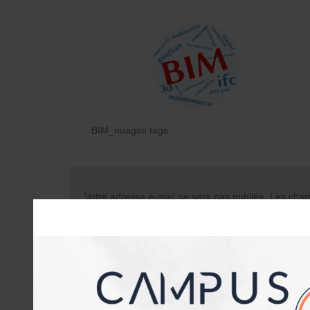
BIM_nuages tags
Votre adresse e-mail ne sera pas publiée.
Les champ
Commentaire