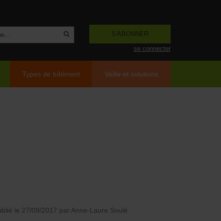
S'ABONNER
se connecter
Types de bâtiment
Veille et solutions
blié le 27/09/2017
par Anne-Laure Soulé