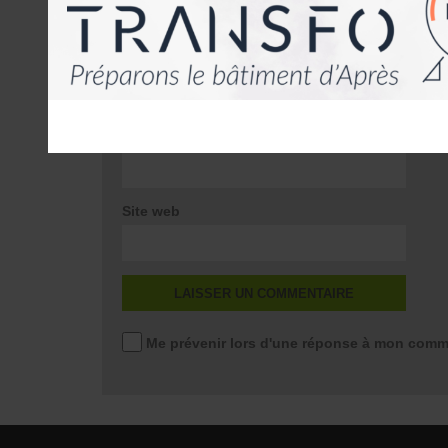
Nom
*
E-mail
*
Site web
Me prévenir lors d'une réponse à mon comm