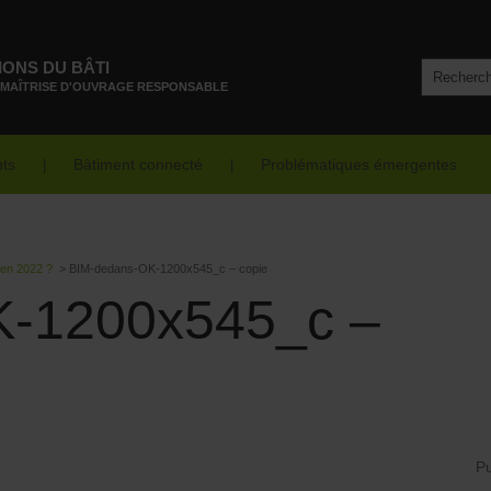
IONS DU BÂTI
 MAÎTRISE D'OUVRAGE RESPONSABLE
nts
Bâtiment connecté
Problématiques émergentes
 en 2022 ?
>
BIM-dedans-OK-1200x545_c – copie
K-1200x545_c –
Pu