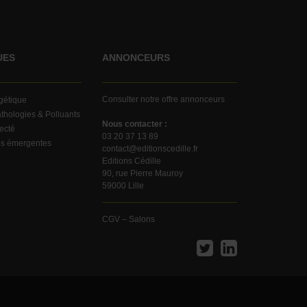
UES
ANNONCEURS
Consulter notre offre annonceurs
rgétique
thologies & Polluants
Nous contacter :
ecté
03 20 37 13 89
es émergentes
contact@editionscedille.fr
Editions Cédille
90, rue Pierre Mauroy
59000 Lille
CGV – Salons