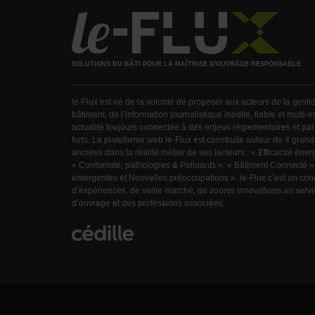
SOLUTIONS DU BÂTI POUR LA MAÎTRISE D'OUVRAGE RESPONSABLE
le-Flux est né de la volonté de proposer aux acteurs de la gest
bâtiment, de l’information journalistique inédite, fiable et multi-
actualité toujours connectée à des enjeux règlementaires et pa
forts. La plateforme web le-Flux est construite autour de 4 gra
ancrées dans la réalité métier de ses lecteurs : « Efficacité éner
« Conformité, pathologies & Polluants », « Bâtiment Connecté »
émergentes et Nouvelles préoccupations ». le-Flux c’est un con
d’expériences, de veille marché, de zooms innovations au servic
d’ouvrage et des professions associées.