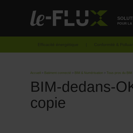
SOLUT
POUR LA
Efficacité énergétique
Conformité & Pollua
Accueil
>
Batiment connecté
>
BIM & Numérisation
>
Tous pros du BIM
BIM-dedans-O
copie