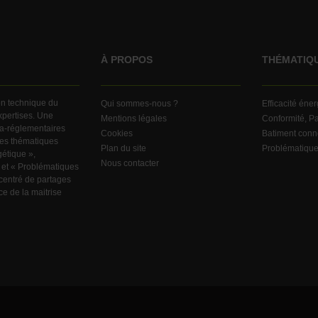
À PROPOS
THÉMATIQ
ion technique du
Qui sommes-nous ?
Efficacité éne
expertises. Une
Mentions légales
Conformité, Pa
ra-réglementaires
Cookies
Batiment conn
ndes thématiques
Plan du site
Problématiqu
gétique »,
Nous contacter
 et « Problématiques
centré de partages
e de la maitrise