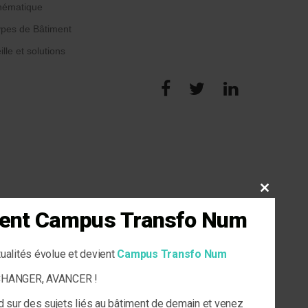
hématique
pes de Bâtiment
ille et solutions
CLOSE
THIS
vient Campus Transfo Num
MODULE
tualités évolue et devient
Campus Transfo Num
ECHANGER, AVANCER !
d sur des sujets liés au bâtiment de demain et venez