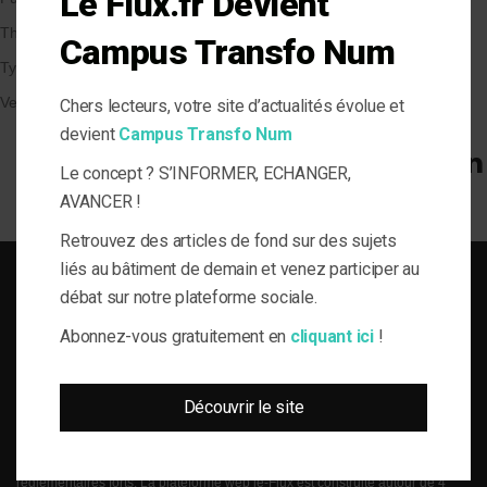
Le Flux.fr Devient
Thématique
Campus Transfo Num
Types de Bâtiment
Veille et solutions
Chers lecteurs, votre site d’actualités évolue et
devient
Campus Transfo Num
Le concept ? S’INFORMER, ECHANGER,
AVANCER !
Retrouvez des articles de fond sur des sujets
liés au bâtiment de demain et venez participer au
débat sur notre plateforme sociale.
Abonnez-vous gratuitement en
cliquant ici
!
SOLUTIONS DU BÂTI POUR LA MAÎTRISE D'OUVRAGE RESPONSABLE
Découvrir le site
le-Flux est né de la volonté de proposer aux acteurs de la gestion technique
du bâtiment, de l’information journalistique inédite, fiable et multi-expertises.
Une actualité toujours connectée à des enjeux règlementaires et para-
réglementaires forts. La plateforme web le-Flux est construite autour de 4