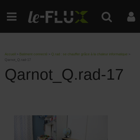
Accueil
>
Batiment connecté
>
Q.rad : se chauffer grâce à la chaleur informatique
>
Qarnot_Q.rad-17
Qarnot_Q.rad-17