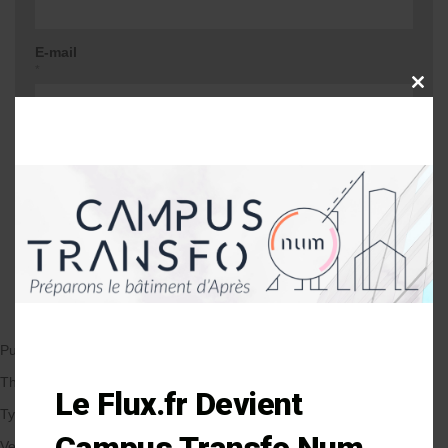
E-mail
*
CLOSE
THIS
MODU
Site web
Me prévenir lors d'une réponse à mon
commentaire
Publié le 05/03/2018
par Anne-Laure Soulé
Thématique
Le Flux.fr Devient
Types de Bâtiment
Campus Transfo Num
Veille et solutions