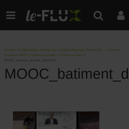
Accueil
>
Problématiques émergentes
>
Labels (Matériaux Biosourcés…)
>
Quatre
nouveaux MOOC « bâtiment durable » à suivre en mars
>
MOOC_batiment_durable_mars2018
MOOC_batiment_d