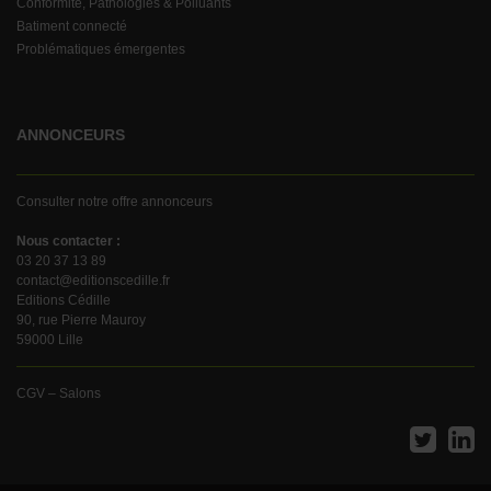
Conformité, Pathologies & Polluants
Batiment connecté
Problématiques émergentes
ANNONCEURS
Consulter notre offre annonceurs
Nous contacter :
03 20 37 13 89
contact@editionscedille.fr
Editions Cédille
90, rue Pierre Mauroy
59000 Lille
CGV – Salons