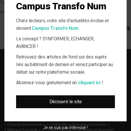
Types de Bâtiment
Campus Transfo Num
Veille et solutions
Chers lecteurs, votre site d’actualités évolue et
devient
Campus Transfo Num
Le concept ? S’INFORMER, ECHANGER,
AVANCER !
Retrouvez des articles de fond sur des sujets
liés au bâtiment de demain et venez participer au
débat sur notre plateforme sociale.
Abonnez-vous gratuitement en
cliquant ici
!
SOLUTIONS DU BÂTI POUR LA MAÎTRISE D'OUVRAGE RESPONSABLE
le-Flux est né de la volonté de proposer aux acteurs de la gestion technique
Découvrir le site
du bâtiment, de l’information journalistique inédite, fiable et multi-expertises.
Une actualité toujours connectée à des enjeux règlementaires et para-
réglementaires forts. La plateforme web le-Flux est construite autour de 4
grandes thématiques ancrées dans la réalité métier de ses lecteurs :
« Efficacité énergétique », « Conformité, pathologies & Polluants »,
Je ne suis pas intéressé !
« Bâtiment Connecté » et « Problématiques émergentes et Nouvelles