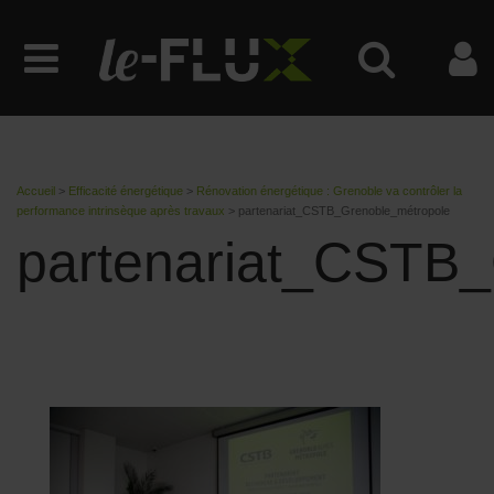
Accueil
>
Efficacité énergétique
>
Rénovation énergétique : Grenoble va contrôler la
performance intrinsèque après travaux
>
partenariat_CSTB_Grenoble_métropole
partenariat_CSTB_