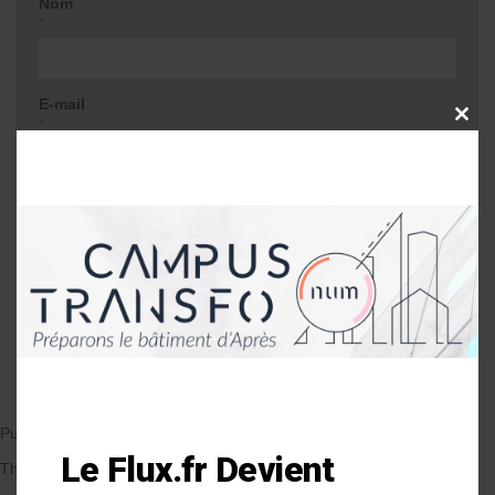
Nom
*
E-mail
CLOSE
*
THIS
MODU
Site web
Me prévenir lors d'une réponse à mon
commentaire
Publié le 19/01/2018
par Anne-Laure Soulé
Le Flux.fr Devient
Thématique