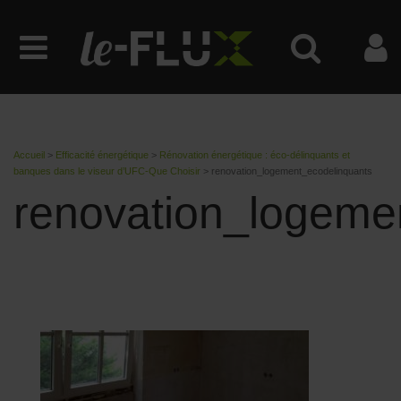
Accueil
>
Efficacité énergétique
>
Rénovation énergétique : éco-délinquants et
banques dans le viseur d’UFC-Que Choisir
>
renovation_logement_ecodelinquants
renovation_logeme