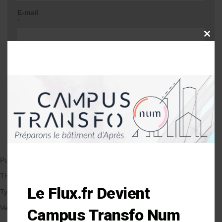
E-mail
*
CLOSE
THIS
MODU
Site web
Me prévenir lors d'une réponse à mon
commentaire
Publié le 07/02/2018
par Anne-Laure Soulé
Thématique
Le Flux.fr Devient
Types de Bâtiment
Veille et solutions
Campus Transfo Num