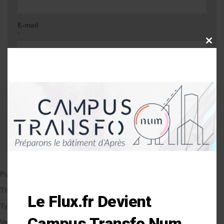
E-mail
*
CLOSE
THIS
MODU
Site web
Me prévenir lors d'une réponse à mon
commentaire
Publié le 08/01/2020
par Anne-Laure Soulé
Thématique
Le Flux.fr Devient
Types de Bâtiment
Campus Transfo Num
Veille et solutions