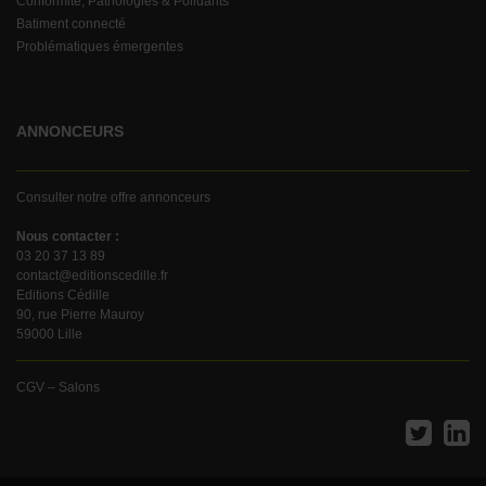
Conformité, Pathologies & Polluants
Batiment connecté
Problématiques émergentes
ANNONCEURS
Consulter notre offre annonceurs
Nous contacter :
03 20 37 13 89
contact@editionscedille.fr
Editions Cédille
90, rue Pierre Mauroy
59000 Lille
CGV – Salons