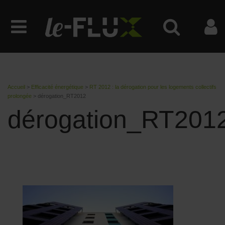
Accueil
>
Efficacité énergétique
>
RT 2012 : la dérogation pour les logements collectifs
prolongée
>
dérogation_RT2012
dérogation_RT201