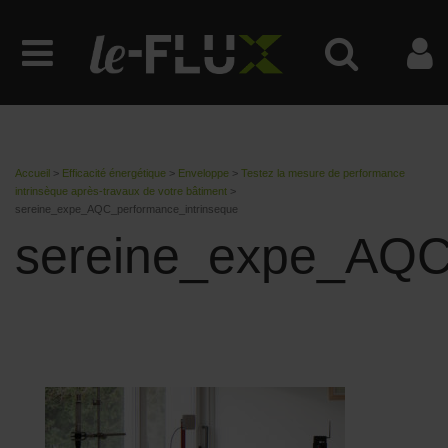
Accueil
>
Efficacité énergétique
>
Enveloppe
>
Testez la mesure de performance
intrinsèque après-travaux de votre bâtiment
>
sereine_expe_AQC_performance_intrinseque
sereine_expe_AQC