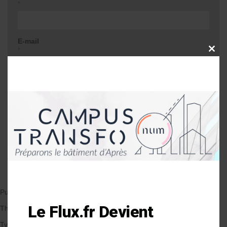
*
E-mail
*
CLOSE
THIS
MODU
Site web
Me prévenir lors d'une réponse à mon
commentaire
Publié le 06/09/2019
par Anne-Laure Soulé
Le Flux.fr Devient
Thématique
Types de Bâtiment