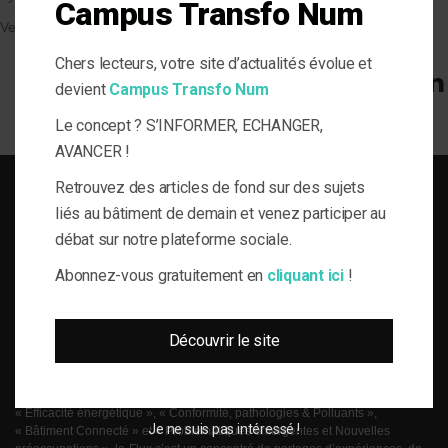
Campus Transfo Num
Veille et solutions
Chers lecteurs, votre site d’actualités évolue et
devient
Campus Transfo Num
Le concept ? S’INFORMER, ECHANGER,
AVANCER !
Retrouvez des articles de fond sur des sujets
liés au bâtiment de demain et venez participer au
débat sur notre plateforme sociale.
SOLUTIONS DU BÂTI POUR LA MAÎTRISE D'OUVRAGE RESPONSABLE
Abonnez-vous gratuitement en
cliquant ici
!
le-Flux est né de la volonté de proposer aux acteurs de la gestion technique
Découvrir le site
du bâtiment, de l’information journalistique inédite, fiable et multi-expertises.
Une actualité toujours connectée à des enjeux règlementaires et para-
réglementaires forts. La plateforme web le-Flux est construite autour de 4
grandes thématiques ancrées dans la réalité métier de ses lecteurs :
« Efficacité énergétique », « Conformité, pathologies & Polluants »,
Je ne suis pas intéressé !
« Bâtiment Connecté » et « Problématiques émergentes et Nouvelles