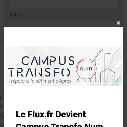
E-mail
*
CLOSE
THIS
MODU
Site web
Me prévenir lors d'une réponse à mon
commentaire
Publié le 16/05/2018
par Anne-Laure Soulé
Thématique
Le Flux.fr Devient
Types de Bâtiment
Campus Transfo Num
Veille et solutions