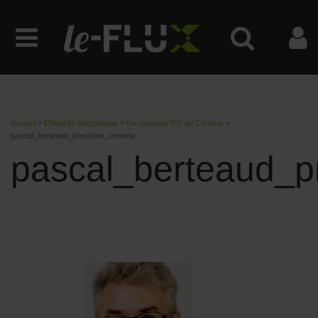
Accueil
>
Efficacité énergétique
>
Un nouveau DG au Cerema
>
pascal_berteaud_president_cerema
pascal_berteaud_p