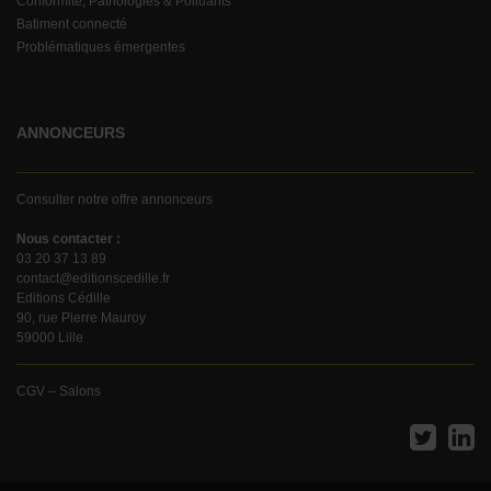
Conformité, Pathologies & Polluants
Batiment connecté
Problématiques émergentes
ANNONCEURS
Consulter notre offre annonceurs
Nous contacter :
03 20 37 13 89
contact@editionscedille.fr
Editions Cédille
90, rue Pierre Mauroy
59000 Lille
CGV – Salons