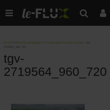
Accueil
>
Efficacité énergétique
>
Un smart-grid ferroviaire à l’étude
>
tgv-
2719564_960_720
tgv-
2719564_960_720