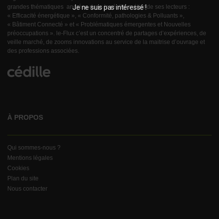
Je ne suis pas intéressé !
grandes thématiques ancrées dans la réalité métier de ses lecteurs :
« Efficacité énergétique », « Conformité, pathologies & Polluants »,
« Bâtiment Connecté » et « Problématiques émergentes et Nouvelles
préoccupations ». le-Flux c’est un concentré de partages d’expériences, de
veille marché, de zooms innovations au service de la maitrise d’ouvrage et
des professions associées.
À PROPOS
Qui sommes-nous ?
Mentions légales
Cookies
Plan du site
Nous contacter