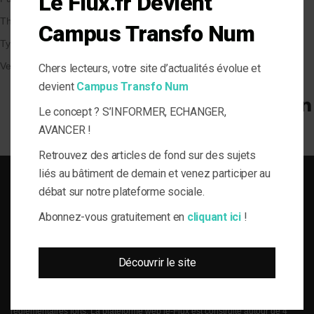
Le Flux.fr Devient
Thématique
Campus Transfo Num
Types de Bâtiment
Veille et solutions
Chers lecteurs, votre site d’actualités évolue et
devient
Campus Transfo Num
Le concept ? S’INFORMER, ECHANGER,
AVANCER !
Retrouvez des articles de fond sur des sujets
liés au bâtiment de demain et venez participer au
débat sur notre plateforme sociale.
Abonnez-vous gratuitement en
cliquant ici
!
SOLUTIONS DU BÂTI POUR LA MAÎTRISE D'OUVRAGE RESPONSABLE
Découvrir le site
le-Flux est né de la volonté de proposer aux acteurs de la gestion technique
du bâtiment, de l’information journalistique inédite, fiable et multi-expertises.
Une actualité toujours connectée à des enjeux règlementaires et para-
réglementaires forts. La plateforme web le-Flux est construite autour de 4