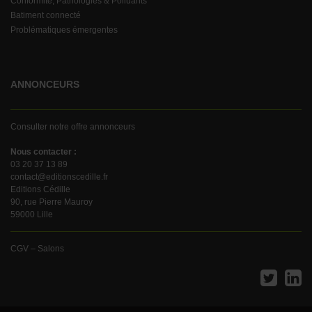
Conformité, Pathologies & Polluants
Batiment connecté
Problématiques émergentes
ANNONCEURS
Consulter notre offre annonceurs
Nous contacter :
03 20 37 13 89
contact@editionscedille.fr
Editions Cédille
90, rue Pierre Mauroy
59000 Lille
CGV – Salons