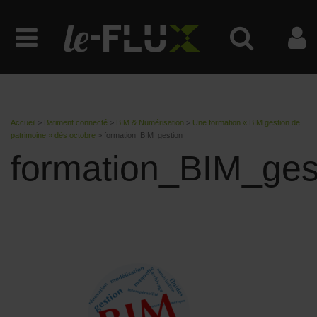
Accueil
>
Batiment connecté
>
BIM & Numérisation
>
Une formation « BIM gestion de
patrimoine » dès octobre
>
formation_BIM_gestion
formation_BIM_ges