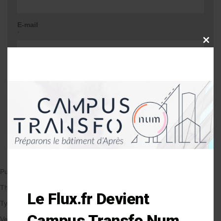
E-mail
*
CLOSE
THIS
MODU
Site web
Me prévenir lors d'une réponse à mon
commentaire
Publié le 30/07/2018
par Anne-Laure Soulé
Thématique
Le Flux.fr Devient
Types de Bâtiment
Campus Transfo Num
Veille et solutions