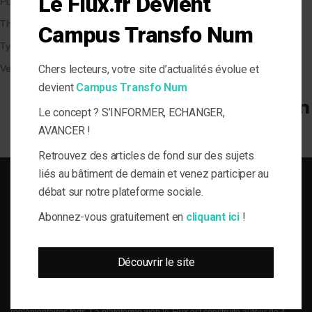
Le Flux.fr Devient
Publié le 20/08/2018
par Andréa Devulder
Thématique
Campus Transfo Num
Types de Bâtiment
Chers lecteurs, votre site d’actualités évolue et
Veille et solutions
devient
Campus Transfo Num
Le concept ? S’INFORMER, ECHANGER,
AVANCER !
Retrouvez des articles de fond sur des sujets
liés au bâtiment de demain et venez participer au
débat sur notre plateforme sociale.
Abonnez-vous gratuitement en
cliquant ici
!
SOLUTIONS DU BÂTI POUR LA MAÎTRISE D'OUVRAGE RESPONSABLE
Découvrir le site
le-Flux est né de la volonté de proposer aux acteurs de la gestion technique
du bâtiment, de l’information journalistique inédite, fiable et multi-expertises.
Une actualité toujours connectée à des enjeux règlementaires et para-