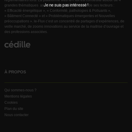
réglementaires forts. La plateforme web le-Flux est construite autour de 4
Je ne suis pas intéressé !
grandes thématiques ancrées dans la réalité métier de ses lecteurs :
« Efficacité énergétique », « Conformité, pathologies & Polluants »,
« Bâtiment Connecté » et « Problématiques émergentes et Nouvelles
préoccupations ». le-Flux c’est un concentré de partages d’expériences, de
veille marché, de zooms innovations au service de la maitrise d’ouvrage et
des professions associées.
À PROPOS
Qui sommes-nous ?
Mentions légales
Cookies
Plan du site
Nous contacter