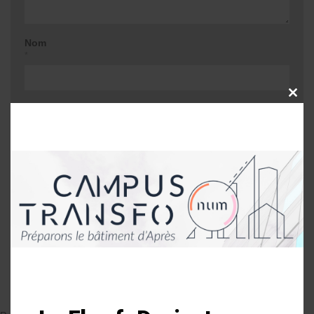
Nom
*
CLOSE
E-mail
THIS
MODU
*
Site web
Me prévenir lors d'une réponse à mon
commentaire