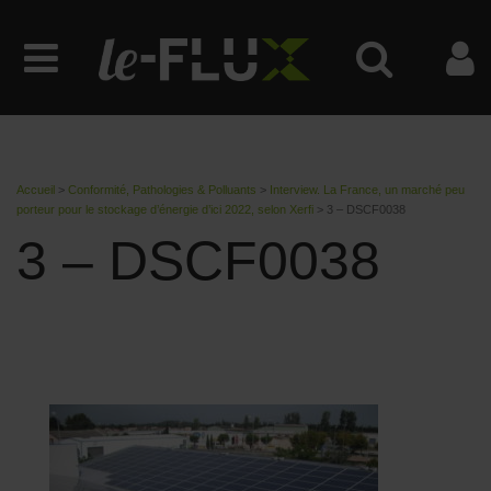
Accueil
>
Conformité, Pathologies & Polluants
>
Interview. La France, un marché peu
porteur pour le stockage d’énergie d’ici 2022, selon Xerfi
>
3 – DSCF0038
3 – DSCF0038