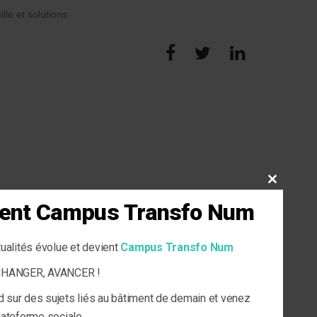
ille et solutions
CLOSE
THIS
vient Campus Transfo Num
MODULE
tualités évolue et devient
Campus Transfo Num
ECHANGER, AVANCER !
d sur des sujets liés au bâtiment de demain et venez
plateforme sociale.