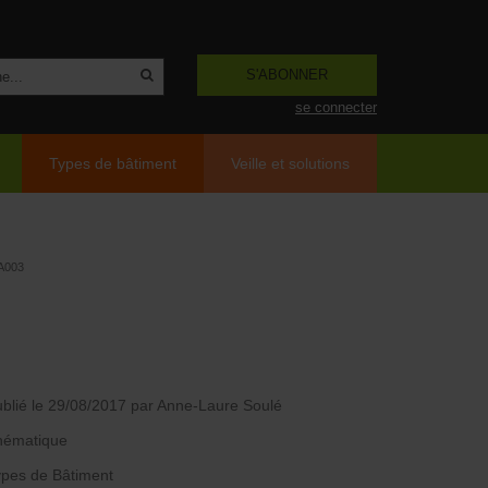
S'ABONNER
se connecter
Types de bâtiment
Veille et solutions
A003
blié le 29/08/2017
par Anne-Laure Soulé
hématique
pes de Bâtiment