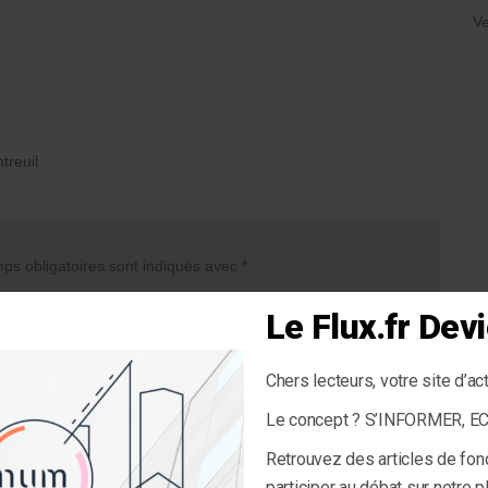
Ve
treuil
s obligatoires sont indiqués avec
*
Le Flux.fr De
Chers lecteurs, votre site d’ac
Le concept ? S’INFORMER, 
Retrouvez des articles de fon
participer au débat sur notre 