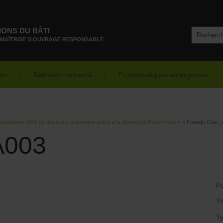
IONS DU BÂTI
 MAÎTRISE D'OUVRAGE RESPONSABLE
nts
Bâtiment connecté
Problématiques émergentes
ergétiques 25% en deçà des prévisions grâce à la démarche Passivhaus »
>
Faáade Cour_
A003
Pu
T
Ty