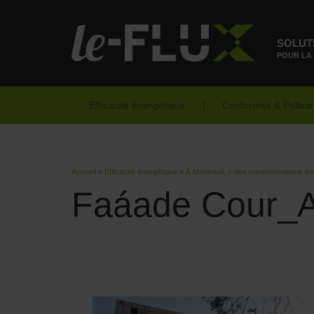
SOLUT
POUR LA
Efficacité énergétique
Conformité & Pollua
Accueil
>
Efficacité énergétique
>
À Montreuil, « des consommations én
Faáade Cour_