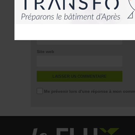
*
E-mail
*
Site web
Me prévenir lors d'une réponse à mon comm