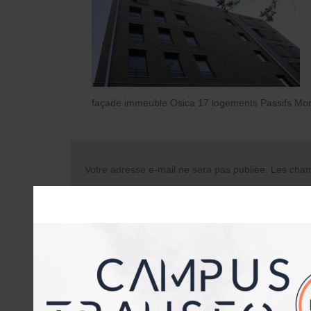
façade immeuble Osica 17 logements Passifs Mon
Votre adresse e-mail ne sera pas publiée.
Les champ
Commentaire
Nom