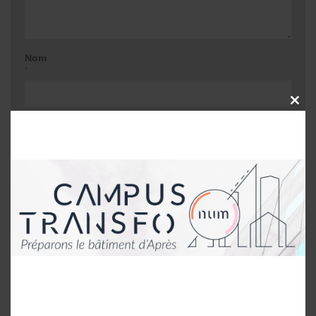
Nom
*
CLOSE
THIS
E-mail
MODU
*
Site web
Me prévenir lors d'une réponse à mon
commentaire