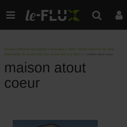
Accueil
>
Efficacité énergétique
>
Innovation. « B2R+ permet d’associer les deux
philosophies de construction que sont le bois et le béton »
>
maison atout coeur
maison atout
coeur