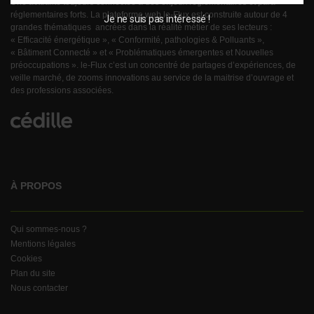
Une actualité toujours connectée à des enjeux règlementaires et para-
réglementaires forts. La plateforme web le-Flux est construite autour de 4
Je ne suis pas intéressé !
grandes thématiques ancrées dans la réalité métier de ses lecteurs :
« Efficacité énergétique », « Conformité, pathologies & Polluants »,
« Bâtiment Connecté » et « Problématiques émergentes et Nouvelles
préoccupations ». le-Flux c’est un concentré de partages d’expériences, de
veille marché, de zooms innovations au service de la maitrise d’ouvrage et
des professions associées.
À PROPOS
Qui sommes-nous ?
Mentions légales
Cookies
Plan du site
Nous contacter