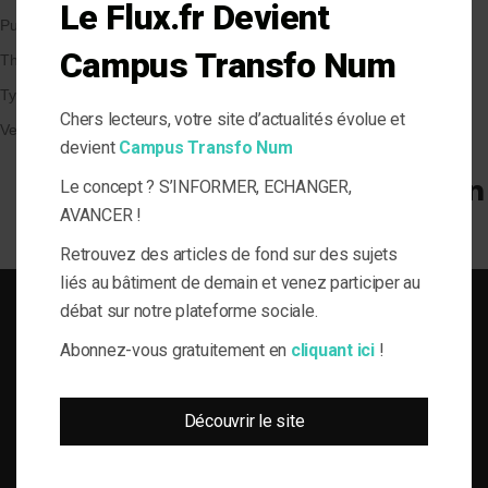
Le Flux.fr Devient
Publié le 22/05/2018
par Karen Pottier
Campus Transfo Num
Thématique
Types de Bâtiment
Chers lecteurs, votre site d’actualités évolue et
Veille et solutions
devient
Campus Transfo Num
Le concept ? S’INFORMER, ECHANGER,
AVANCER !
Retrouvez des articles de fond sur des sujets
liés au bâtiment de demain et venez participer au
débat sur notre plateforme sociale.
Abonnez-vous gratuitement en
cliquant ici
!
SOLUTIONS DU BÂTI POUR LA MAÎTRISE D'OUVRAGE RESPONSABLE
Découvrir le site
le-Flux est né de la volonté de proposer aux acteurs de la gestion technique
du bâtiment, de l’information journalistique inédite, fiable et multi-expertises.