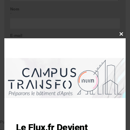
Nom
*
E-mail
CLOSE
THIS
*
MODU
Site web
Me prévenir lors d'une réponse à mon
commentaire
Publié le 03/01/2018
par Anne-Laure Soulé
Le Flux.fr Devient