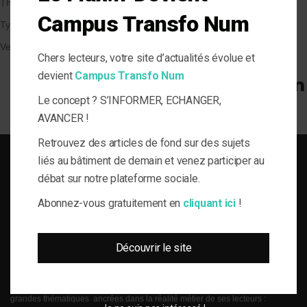
Thématique
Campus Transfo Num
Types de Bâtiment
Veille et solutions
Chers lecteurs, votre site d’actualités évolue et
devient
Campus Transfo Num
Le concept ? S’INFORMER, ECHANGER,
AVANCER !
Retrouvez des articles de fond sur des sujets
liés au bâtiment de demain et venez participer au
débat sur notre plateforme sociale.
Abonnez-vous gratuitement en
cliquant ici
!
SOLUTIONS DU BÂTI POUR LA MAÎTRISE D'OUVRAGE RESPONSABLE
Découvrir le site
le-Flux est né de la volonté de proposer aux acteurs de la gestion technique
du bâtiment, de l’information journalistique inédite, fiable et multi-expertises.
Une actualité toujours connectée à des enjeux règlementaires et para-
réglementaires forts. La plateforme web le-Flux est construite autour de 4
grandes thématiques ancrées dans la réalité métier de ses lecteurs :