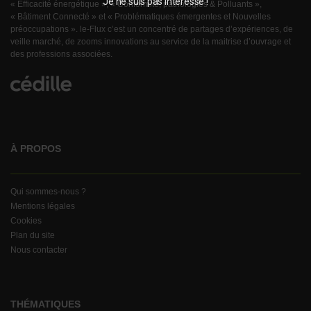
Je ne suis pas intéressé !
« Efficacité énergétique », « Conformité, pathologies & Polluants »,
« Bâtiment Connecté » et « Problématiques émergentes et Nouvelles
préoccupations ». le-Flux c’est un concentré de partages d’expériences, de
veille marché, de zooms innovations au service de la maitrise d’ouvrage et
des professions associées.
À PROPOS
Qui sommes-nous ?
Mentions légales
Cookies
Plan du site
Nous contacter
THÉMATIQUES