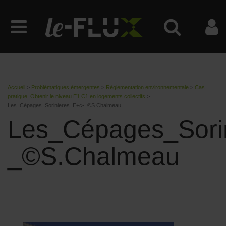
Accueil
>
Problématiques émergentes
>
Réglementation environnementale
>
Cas
pratique. Obtenir le niveau E1 C1 en logements collectifs
>
Les_Cépages_Sorinieres_E+c-_©S.Chalmeau
Les_Cépages_Sori
_©S.Chalmeau