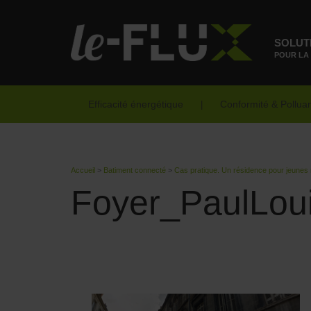
SOLUT
POUR LA
Efficacité énergétique
Conformité & Pollua
Accueil
>
Batiment connecté
>
Cas pratique. Un résidence pour jeunes 
Foyer_PaulLou