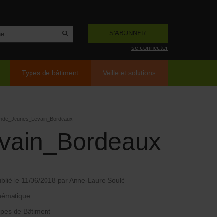
S'ABONNER
se connecter
Types de bâtiment
Veille et solutions
ande_Jeunes_Levain_Bordeaux
vain_Bordeaux
blié le 11/06/2018
par Anne-Laure Soulé
hématique
pes de Bâtiment