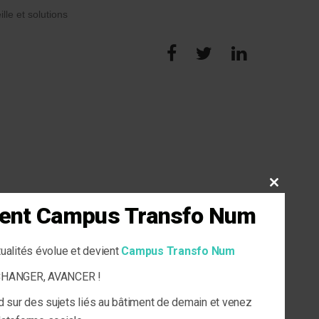
ille et solutions
CLOSE
THIS
vient Campus Transfo Num
MODULE
tualités évolue et devient
Campus Transfo Num
ECHANGER, AVANCER !
d sur des sujets liés au bâtiment de demain et venez