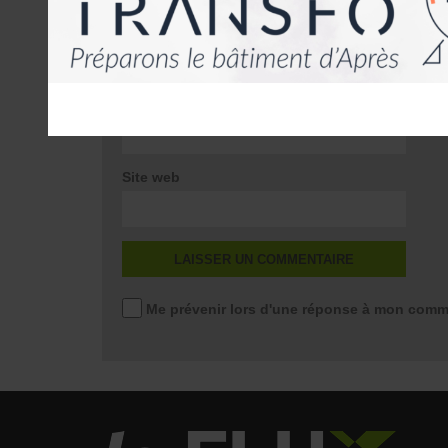
*
E-mail
*
Site web
Me prévenir lors d'une réponse à mon comm