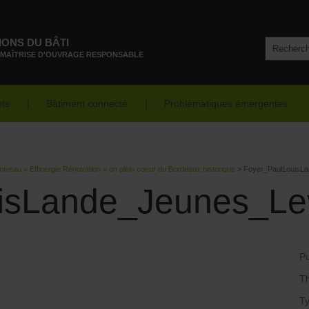
IONS DU BÂTI
 MAÎTRISE D'OUVRAGE RESPONSABLE
nts
Bâtiment connecté
Problématiques émergentes
niveau « Effinergie Rénovation » en plein coeur du Bordeaux historique
>
Foyer_PaulLouisL
isLande_Jeunes_Le
Pu
T
Ty