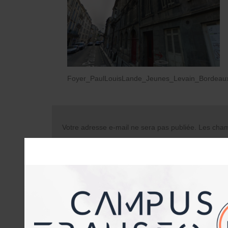
Foyer_PaulLouisLande_Jeunes_Levain_Bordeau
Votre adresse e-mail ne sera pas publiée.
Les champ
Commentaire
Nom