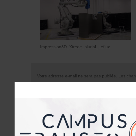
Impression3D_Xtreee_plurial_Leflux
Votre adresse e-mail ne sera pas publiée.
Les champ
Commentaire
Nom