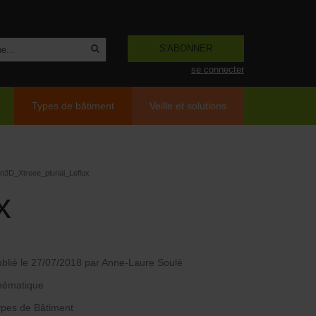
S'ABONNER
se connecter
Types de bâtiment
Veille et solutions
n3D_Xtreee_plurial_Leflux
x
blié le 27/07/2018
par Anne-Laure Soulé
hématique
pes de Bâtiment