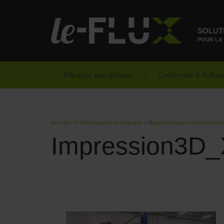
SOLUT
POUR LA
Efficacité énergétique
Conformité & Pollua
Accueil
>
Problématiques émergentes
>
Réglementation environnement
Impression3D_X