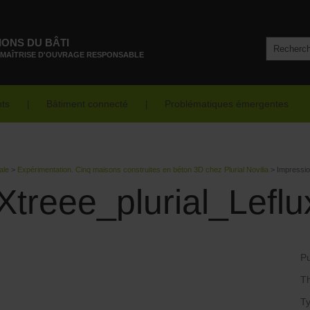
IONS DU BÂTI
 MAÎTRISE D'OUVRAGE RESPONSABLE
nts
Bâtiment connecté
Problématiques émergentes
ale
>
Expérimentation. Cinq maisons construites en béton 3D chez Plurial Novilia
>
Impressio
treee_plurial_Leflu
Pu
T
Ty