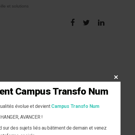
ille et solutions
CLOSE
THIS
vient Campus Transfo Num
MODULE
tualités évolue et devient
Campus Transfo Num
ECHANGER, AVANCER !
d sur des sujets liés au bâtiment de demain et venez