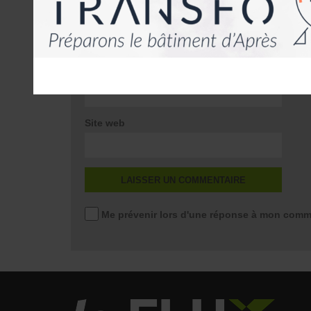
*
E-mail
*
Site web
Me prévenir lors d'une réponse à mon comm