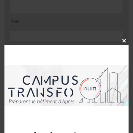
Nom
*
CLOSE
THIS
E-mail
MODU
*
Site web
Me prévenir lors d'une réponse à mon
commentaire