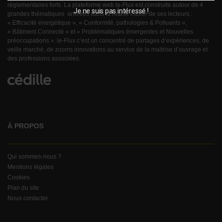
réglementaires forts. La plateforme web le-Flux est construite autour de 4
Je ne suis pas intéressé !
grandes thématiques ancrées dans la réalité métier de ses lecteurs :
« Efficacité énergétique », « Conformité, pathologies & Polluants »,
« Bâtiment Connecté » et « Problématiques émergentes et Nouvelles
préoccupations ». le-Flux c’est un concentré de partages d’expériences, de
veille marché, de zooms innovations au service de la maitrise d’ouvrage et
des professions associées.
À PROPOS
Qui sommes-nous ?
Mentions légales
Cookies
Plan du site
Nous contacter