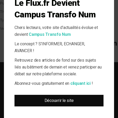
Le Flux.fr Devient
Publié le 27/06/2017
par Christophe Demay
Campus Transfo Num
Thématique
Types de Bâtiment
Chers lecteurs, votre site d’actualités évolue et
Veille et solutions
devient
Campus Transfo Num
Le concept ? S’INFORMER, ECHANGER,
AVANCER !
Retrouvez des articles de fond sur des sujets
liés au bâtiment de demain et venez participer au
débat sur notre plateforme sociale.
Abonnez-vous gratuitement en
cliquant ici
!
SOLUTIONS DU BÂTI POUR LA MAÎTRISE D'OUVRAGE RESPONSABLE
Découvrir le site
le-Flux est né de la volonté de proposer aux acteurs de la gestion technique
du bâtiment, de l’information journalistique inédite, fiable et multi-expertises.
Une actualité toujours connectée à des enjeux règlementaires et para-