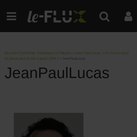
Accueil
>
Conformité, Pathologies & Polluants
>
Jean-Paul Lucas: « On trouve aussi
du plomb dans le bâti d’après 1949 »
>
JeanPaulLucas
JeanPaulLucas