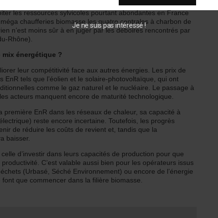
loiter les ressources sylvicoles pourtant abondantes en France
n méga chaufferies biomasse les quatre centrales à charbon de
Je ne suis pas intéressé !
rien n’est moins sûr à en juger par les déboires rencontrés par
du-Rhône).
e mix énergétique ?
iorer leur compétitivité face aux autres énergies. Les prix de
 EnR tels que l’éolien et le solaire-photovoltaïque, qui ont
aditionnelles comme le gaz naturel et le nucléaire. Le passage à
t les acteurs manquent encore de maturité technologique.
a première EnR dans les réseaux de chaleur, sa capacité à
lectrique) reste encore incertaine. Toutefois, les progrès
ir de réduire les coûts de revient et, tandis que la
a baisser.
e celle d’investir dans leurs capacités de production pour que
 productivité. C’est valable aussi bien pour les opérateurs issus
déchets (Urbasé, Séché Environnement) ou encore de l’énergie
e font que commencer dans la filière biomasse.