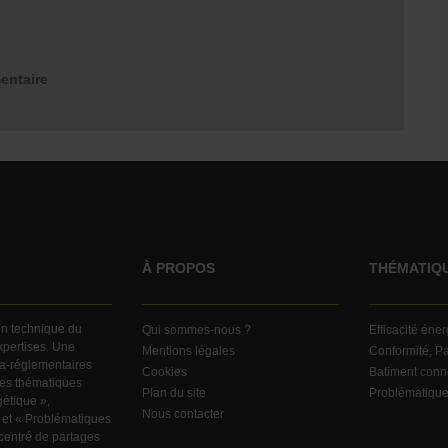
entaire
À PROPOS
THÉMATIQ
ion technique du
Qui sommes-nous ?
Efficacité éne
expertises. Une
Mentions légales
Conformité, Pa
ra-réglementaires
Cookies
Batiment conn
ndes thématiques
Plan du site
Problématiqu
gétique »,
Nous contacter
 et « Problématiques
centré de partages