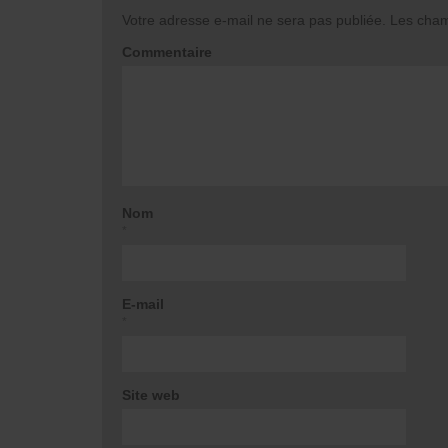
Votre adresse e-mail ne sera pas publiée.
Les champ
Commentaire
Nom
*
E-mail
*
Site web