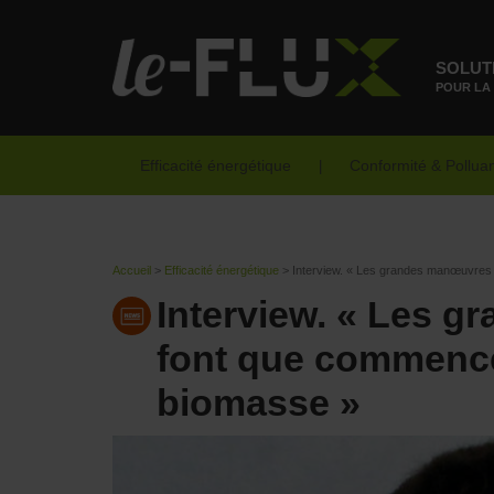
SOLUT
POUR LA
Efficacité énergétique
Conformité & Pollua
Accueil
>
Efficacité énergétique
>
Interview. « Les grandes manœuvres 
Interview. « Les 
font que commencer
biomasse »