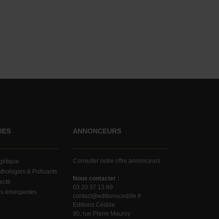
UES
ANNONCEURS
Consulter notre offre annonceurs
rgétique
thologies & Polluants
Nous contacter :
ecté
03 20 37 13 89
es émergentes
contact@editionscedille.fr
Editions Cédille
90, rue Pierre Mauroy