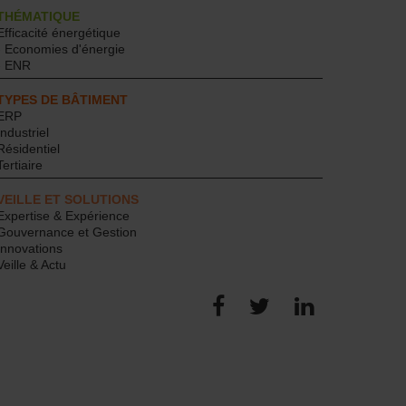
THÉMATIQUE
Efficacité énergétique
- Economies d'énergie
- ENR
TYPES DE BÂTIMENT
ERP
Industriel
Résidentiel
Tertiaire
VEILLE ET SOLUTIONS
Expertise & Expérience
Gouvernance et Gestion
Innovations
Veille & Actu