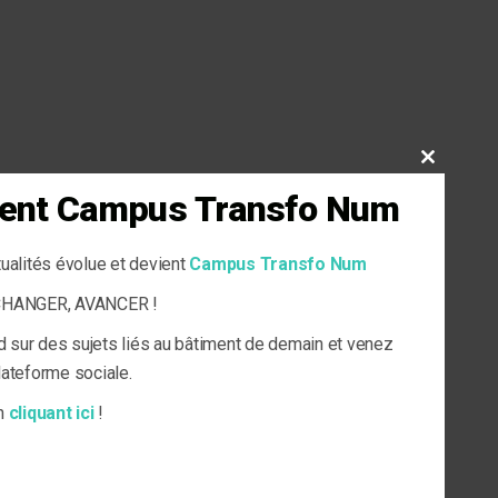
CLOSE
THIS
vient Campus Transfo Num
MODULE
tualités évolue et devient
Campus Transfo Num
ECHANGER, AVANCER !
d sur des sujets liés au bâtiment de demain et venez
plateforme sociale.
en
cliquant ici
!