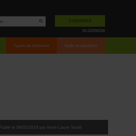
S'ABONNER
se connecter
Types de bâtiment
Veille et solutions
Publié le 06/02/2019
par Anne-Laure Soulé