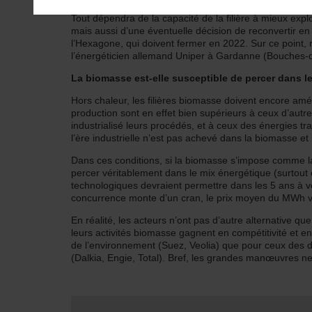
Tout dépendra de la capacité de la filière à mieux exp
mais aussi d’une éventuelle décision de reconvertir e
l’Hexagone, qui doivent fermer en 2022. Sur ce point, 
l’énergéticien allemand Uniper à Gardanne (Bouches-
La biomasse est-elle susceptible de percer dans l
Hors chaleur, les filières biomasse doivent encore amél
production sont en effet bien supérieurs à ceux d’autres
industrialisé leurs procédés, et à ceux des énergies tr
l’ère industrielle n’est pas achevé dans la biomasse e
Dans ces conditions, si la biomasse s’impose comme l
percer véritablement dans le mix énergétique (surtout é
technologiques devraient permettre dans les 5 ans à ven
concurrence monte d’un cran, le prix moyen du MWh v
En réalité, les acteurs n’ont pas d’autre alternative qu
leurs activités biomasse gagnent en compétitivité et en
de l’environnement (Suez, Veolia) que pour ceux des 
(Dalkia, Engie, Total). Bref, les grandes manœuvres n