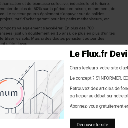
hanisation et de biomasse collective, industrielle et tertiaire.
ugmenter de plus de 50% sur la période en raison, notamment, de
ce. Le secteur pourra également s’appuyer sur de solides
ojets, tarif d’achat garanti pour les petits méthaniseurs, etc.
compost) va également s’accélérer. En plus des 700
sées (soit un doublement en 15 ans), de plus en plus d’unités
ertiliser les sols. Mais si des doutes persistent autour des
nt d’être levés.
Le Flux.fr De
t vers un développement des procédés de méthanisation à la
nt accéléré pose toutefois la question de l’approvisionnement.
en effet à diminuer tandis que la mobilisation des ressources
Chers lecteurs, votre site d’ac
sionnements ?
Le concept ? S’INFORMER, 
evage et les résidus de culture. Mais affectés parfois par des
Retrouvez des articles de fon
matières premières, les sites cherchent à sécuriser leurs
participer au débat sur notre 
veaux types de biomasse (plantes invasives, micro-algues,
Abonnez-vous gratuitement 
ostage devrait également logiquement s’améliorer. Cette
nale à court terme et d’autres intrants complémentaires seront
u bois et les boues. Les tensions autour du bois devraient
Découvrir le site