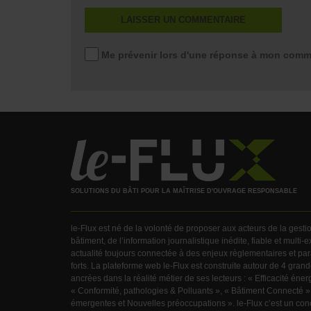
Me prévenir lors d'une réponse à mon comm
SOLUTIONS DU BÂTI POUR LA MAÎTRISE D'OUVRAGE RESPONSABLE
le-Flux est né de la volonté de proposer aux acteurs de la gest
bâtiment, de l’information journalistique inédite, fiable et multi-
actualité toujours connectée à des enjeux règlementaires et pa
forts. La plateforme web le-Flux est construite autour de 4 gra
ancrées dans la réalité métier de ses lecteurs : « Efficacité éner
« Conformité, pathologies & Polluants », « Bâtiment Connecté »
émergentes et Nouvelles préoccupations ». le-Flux c’est un con