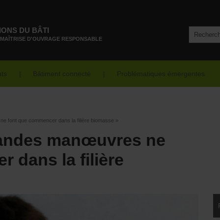
IONS DU BÂTI
 MAÎTRISE D'OUVRAGE RESPONSABLE
nts
Bâtiment connecté
Problématiques émergentes
ne font que commencer dans la filière biomasse »
grandes manœuvres ne
 dans la filière