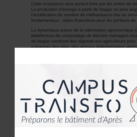
Cette croissance sera surtout tirée par les unités de mét
La production d’énergie à partir de biogaz va ainsi a
l’accélération du nombre de méthaniseurs mis en servi
fondamentaux : aides financières pour les porteurs de pr
La dynamique autour de la valorisation agronomique (
plateformes de compostage de déchets ménagers recen
de biogaz vendront leur digestat aux agriculteurs pour f
nuisances des sites, des verrous réglementaires vienne
La stratégie des pouvoirs publics s’oriente notammen
ferme et des plateformes de compostage. Ce déploieme
La production de déchets ménagers et industriels tend 
forestières est sous-optimale.
Dans ce contexte, comment sécuriser les approvi
Des volumes restent à exploiter dans les effluents d’él
problèmes de pénuries ou de saisonnalité de certaines 
approvisionnements, entre autres en valorisant de nou
sous-produits de la vigne…).
La mobilisation des biodéchets ménagers pour le comp
nouvelle génération d’intrants restera cependant margi
plus rapidement mobilisés tels que les sous-produits d
d’ailleurs rester vives.