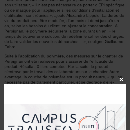
son utilisateur, « il n’est pas nécessaire de porter d’EPI spécifique
ou de masque pour l’appliquer si les conditions d’installation et
d’utilisation sont réunies », ajoute Alexandre Lippold. La durée de
vie du produit peut être modulée, d’un mois et demi jusqu’à un
an, selon les besoins du client, en ajustant la concentration. À
Perpignan, le polymère sécurisera la zone durant un an, « le
temps de trouver une solution, de redéfinir le cahier des charges,
de faire valider les nouvelles démarches… », souligne Guillaume
Fabre.
Suite à l’application du polymère, des mesures sur le chantier de
Perpignan ont été réalisées pour s’assurer de l’efficacité du
produit. Résultat, 0 fibre comptée. Par la suite, le produit
n’entrave par le travail des collaborateurs sur le chantier. Autre
avantage, la couche de polymère est un produit neutre, « qui ne
CLOSE
nécessite pas de traitement particulier, et se dégrade d’elle-
THIS
même. Cela ne rajoute donc pas de déchet sur le chantier »,
MODU
souligne Alexandre Lippold. Le produit est évacué avec les
gravats, soit pour être revalorisé, soit avec les déchets amiantés
en centre d’enfouissement.