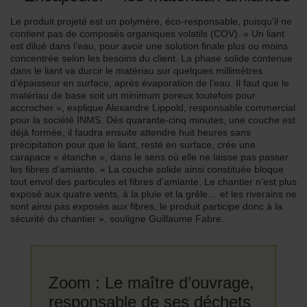
Le produit projeté est un polymère, éco-responsable, puisqu’il ne
contient pas de composés organiques volatils (COV). « Un liant
est dilué dans l’eau, pour avoir une solution finale plus ou moins
concentrée selon les besoins du client. La phase solide contenue
dans le liant va durcir le matériau sur quelques millimètres
d’épaisseur en surface, après évaporation de l’eau. Il faut que le
matériau de base soit un minimum poreux toutefois pour
accrocher », explique Alexandre Lippold, responsable commercial
pour la société INMS. Dès quarante-cinq minutes, une couche est
déjà formée, il faudra ensuite attendre huit heures sans
précipitation pour que le liant, resté en surface, crée une
carapace « étanche », dans le sens où elle ne laisse pas passer
les fibres d’amiante. « La couche solide ainsi constituée bloque
tout envol des particules et fibres d’amiante. Le chantier n’est plus
exposé aux quatre vents, à la pluie et la grêle… et les riverains ne
sont ainsi pas exposés aux fibres, le produit participe donc à la
sécurité du chantier », souligne Guillaume Fabre.
Zoom : Le maître d’ouvrage,
responsable de ses déchets