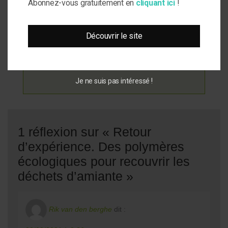
Abonnez-vous gratuitement en
cliquant ici
!
dans le cadre des Trophées de l’innovation,
INMS prévoyait (octobre 2019) de déposer un
dossier auprès de la Commission d’évaluation
Découvrir le site
des innovations techniques dans le domaine de
la détection et du traitement de l’amiante dans
le bâtiment (Cevalia), après validation des
analyses du produit en laboratoire.
Je ne suis pas intéressé !
1 réflexion sur « Retour
d’expérience. Des polymères
écologiques pour recouvrir les
déchets d’amiante »
Rik van den berghe
dit :