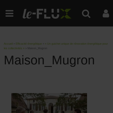
Accueil
>
Efficacité énergétique
>
« Un guichet unique de rénovation énergétique pour
les collectivités »
>
Maison_Mugron
Maison_Mugron