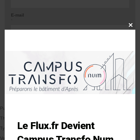
E-mail
*
CLOSE
THIS
MODU
Site web
Me prévenir lors d'une réponse à mon
commentaire
Publié le 28/06/2017
par Anne-Laure Soulé
Thématique
Le Flux.fr Devient
Types de Bâtiment
Campus Transfo Num
Veille et solutions