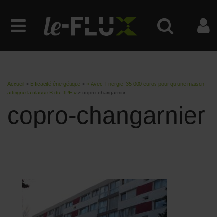
Accueil
>
Efficacité énergétique
>
« Avec Tinergie, 35 000 euros pour qu’une maison
atteigne la classe B du DPE »
>
copro-changarnier
copro-changarnier