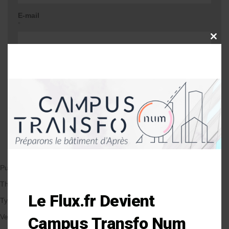
E-mail
*
CLOSE
THIS
MODU
Site web
Me prévenir lors d'une réponse à mon
commentaire
Publié le 10/07/2017
par Anne-Laure Soulé
Thématique
Le Flux.fr Devient
Types de Bâtiment
Veille et solutions
Campus Transfo Num