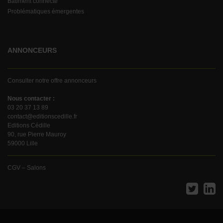
Batiment connecté
Problématiques émergentes
ANNONCEURS
Consulter notre offre annonceurs
Nous contacter :
03 20 37 13 89
contact@editionscedille.fr
Editions Cédille
90, rue Pierre Mauroy
59000 Lille
CGV – Salons