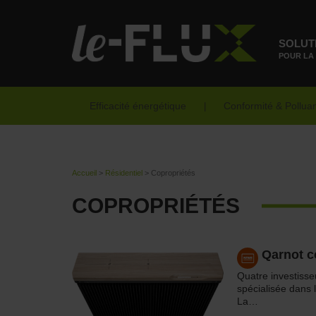
SOLUT
POUR LA
Efficacité énergétique
Conformité & Pollua
Accueil
>
Résidentiel
>
Copropriétés
COPROPRIÉTÉS
Qarnot c
Quatre investisse
spécialisée dans 
La…