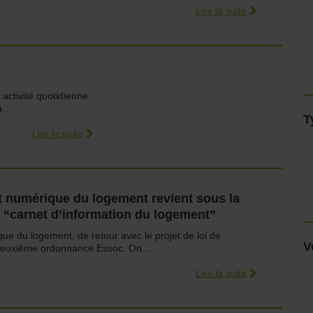
Lire la suite
n activité quotidienne
sa…
T
Lire la suite
t numérique du logement revient sous la
 “carnet d’information du logement”
ue du logement, de retour avec le projet de loi de
V
la deuxième ordonnance Essoc. On…
Lire la suite