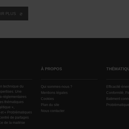
IR PLUS
À PROPOS
THÉMATIQ
ion technique du
Qui sommes-nous ?
Efficacité éne
expertises. Une
Mentions légales
Conformité, Pa
ra-réglementaires
Cookies
Batiment conn
ndes thématiques
Plan du site
Problématiqu
gétique »,
Nous contacter
 et « Problématiques
centré de partages
e de la maitrise