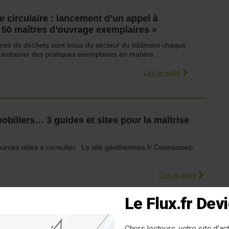
 circulaire : lancement d’un appel à
« 50 maîtres d’ouvrage exemplaires »
nnes de déchets sont issus du secteur du bâtiment chaque
nstaurer des pratiques exemplaires en matière…
Lire la suite
biliers… 3 guides et sites pour la maîtrise
sources utiles à consulter. Le site géothermies.fr Connaissez-
Lire la suite
Le Flux.fr De
cole « confort » de l’AQC est disponible
Chers lecteurs, votre site d’ac