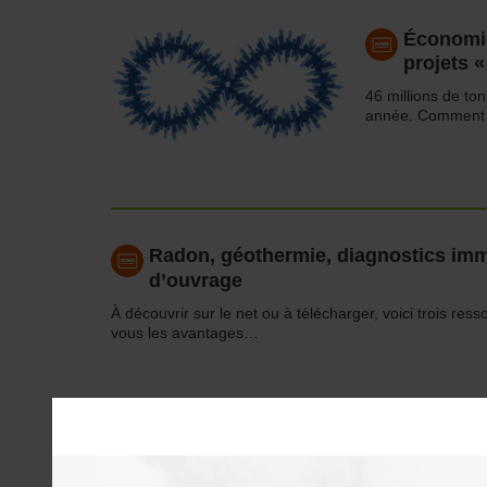
Économie
projets 
46 millions de to
année. Comment i
Radon, géothermie, diagnostics immo
d’ouvrage
À découvrir sur le net ou à télécharger, voici trois res
vous les avantages…
Le proto