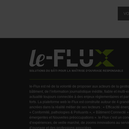
VO
SOLUTIONS DU BÂTI POUR LA MAÎTRISE D'OUVRAGE RESPONSABLE
le-Flux est né de la volonté de proposer aux acteurs de la gest
bâtiment, de l’information journalistique inédite, fiable et multi-
actualité toujours connectée à des enjeux règlementaires et pa
forts. La plateforme web le-Flux est construite autour de 4 gra
ancrées dans la réalité métier de ses lecteurs : « Efficacité éner
« Conformité, pathologies & Polluants », « Bâtiment Connecté »
émergentes et Nouvelles préoccupations ». le-Flux c’est un con
d’expériences, de veille marché, de zooms innovations au servic
d’ouvrage et des professions associées.