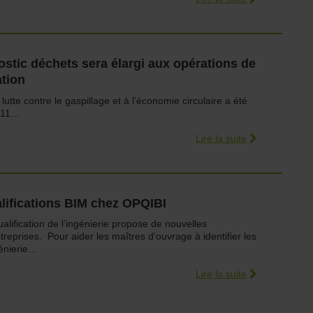
ostic déchets sera élargi aux opérations de
ation
a lutte contre le gaspillage et à l’économie circulaire a été
u 11…
Lire la suite
alifications BIM chez OPQIBI
alification de l’ingénierie propose de nouvelles
ntreprises. Pour aider les maîtres d’ouvrage à identifier les
génierie…
Lire la suite