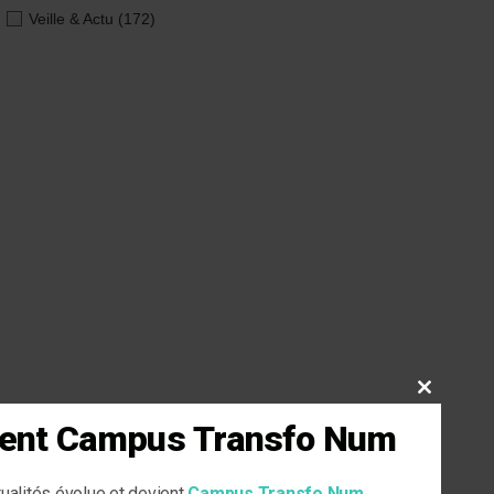
Veille & Actu
(172)
CLOSE
THIS
vient Campus Transfo Num
MODULE
tualités évolue et devient
Campus Transfo Num