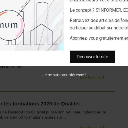
rmet de préciser les ressentis et les observations relatives
Le concept ? S’INFORMER, 
 ambiances intérieures dans les…
Retrouvez des articles de fon
Lire la suite
participer au débat sur notre 
Abonnez-vous gratuitement 
vénements « bâtiment-énergie » de mars
Découvrir le site
era placé sous le signe de l’économie circulaire, parution
 mais aussi de…
Je ne suis pas intéressé !
Lire la suite
r les formations 2020 de Qualitel
on de l’association Qualitel publie son nouveau catalogue de
al, ce sont 60 formations axées sur…
Lire la suite