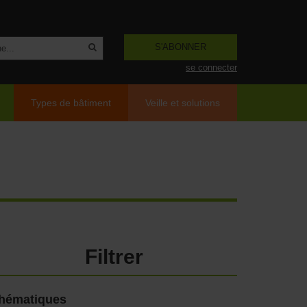
S'ABONNER
se connecter
Types de bâtiment
Veille et solutions
Filtrer
hématiques