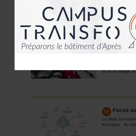
Ce nouvel outil pe
au confort et aux
Les 17 é
2020
Le mois de mars s
de la loi oblige,
Focus su
La filiale formati
formation. Au tot