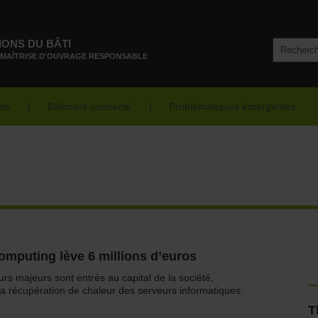
IONS DU BÂTI
 MAÎTRISE D'OUVRAGE RESPONSABLE
nts
Bâtiment connecté
Problématiques émergentes
omputing lève 6 millions d’euros
urs majeurs sont entrés au capital de la société,
la récupération de chaleur des serveurs informatiques.
T