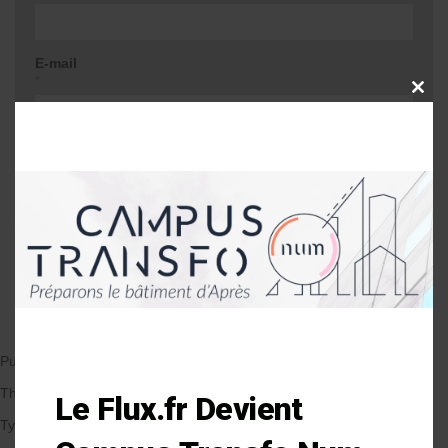
E-mail
*
CLOSE
THIS
MODU
Site web
Me prévenir lors d'une réponse à mon
commentaire
Publié le 19/12/2017
par Anne-Laure Soulé
Thématique
Le Flux.fr Devient
Types de Bâtiment