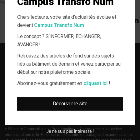
Campus Transfo Num
Veille et solutions
Chers lecteurs, votre site d’actualités évolue et
devient
Campus Transfo Num
Le concept ? S’INFORMER, ECHANGER,
AVANCER !
Retrouvez des articles de fond sur des sujets
liés au bâtiment de demain et venez participer au
débat sur notre plateforme sociale.
SOLUTIONS DU BÂTI POUR LA MAÎTRISE D'OUVRAGE RESPONSABLE
Abonnez-vous gratuitement en
cliquant ici
!
le-Flux est né de la volonté de proposer aux acteurs de la gestion technique
du bâtiment, de l’information journalistique inédite, fiable et multi-expertises.
Découvrir le site
Une actualité toujours connectée à des enjeux règlementaires et para-
réglementaires forts. La plateforme web le-Flux est construite autour de 4
grandes thématiques ancrées dans la réalité métier de ses lecteurs :
« Efficacité énergétique », « Conformité, pathologies & Polluants »,
« Bâtiment Connecté » et « Problématiques émergentes et Nouvelles
Je ne suis pas intéressé !
préoccupations ». le-Flux c’est un concentré de partages d’expériences, de