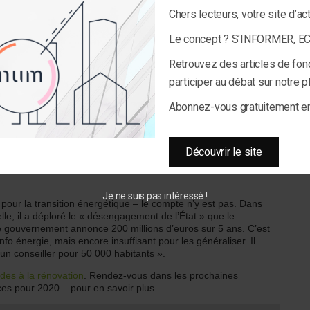
Chers lecteurs, votre site d’ac
Le concept ? S’INFORMER, 
 – une enveloppe financée par les obligés dans le cadre des
Retrouvez des articles de fon
vice devra être « cofinancé » par les collectivités. Ce
la performance (…) il pourra couvrir jusqu’à 50% des coûts, le
participer au débat sur notre 
, précise le ministère.
Abonnez-vous gratuitement 
gide des préfets de chaque région », et associant les acteurs
ablira la sélection des obligés et délégataires CEE qui
Découvrir le site
Je ne suis pas intéressé !
pour la transition énergétique – le compte n’y est pas. Dans
lle, il a déploré le « désengagement de l’État » que le
 gouvernement annonce 200 millions d’euros sur 5 ans. C’est
o énergie, mais encore insuffisant pour les généraliser. Il
 un conseiller pour 50 000 habitants ».
des à la rénovation
. Rendez-vous dans les prochaines
nces pour 2020 – pour en savoir plus.