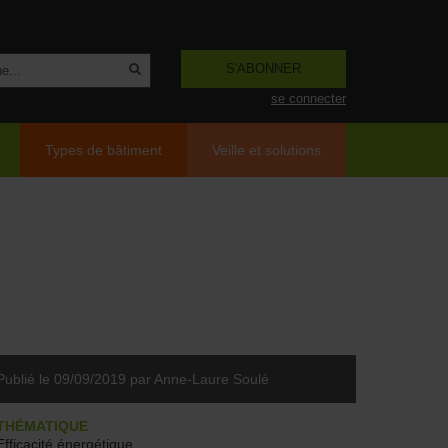
S'ABONNER
se connecter
Types de bâtiment
Veille et solutions
Publié le 09/09/2019
par Anne-Laure Soulé
THÉMATIQUE
Efficacité énergétique