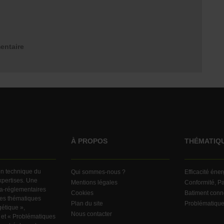
entaire
À PROPOS
THÉMATIQ
ion technique du
Qui sommes-nous ?
Efficacité éne
expertises. Une
Mentions légales
Conformité, Pa
ra-réglementaires
Cookies
Batiment conn
ndes thématiques
Plan du site
Problématiqu
gétique »,
Nous contacter
 et « Problématiques