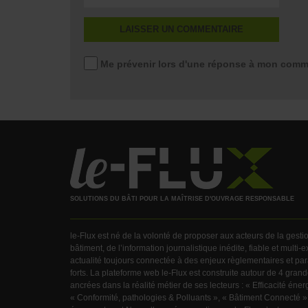
Me prévenir lors d'une réponse à mon comm
SOLUTIONS DU BÂTI POUR LA MAÎTRISE D'OUVRAGE RESPONSABLE
le-Flux est né de la volonté de proposer aux acteurs de la gest
bâtiment, de l’information journalistique inédite, fiable et multi-
actualité toujours connectée à des enjeux règlementaires et pa
forts. La plateforme web le-Flux est construite autour de 4 gra
ancrées dans la réalité métier de ses lecteurs : « Efficacité éner
« Conformité, pathologies & Polluants », « Bâtiment Connecté »