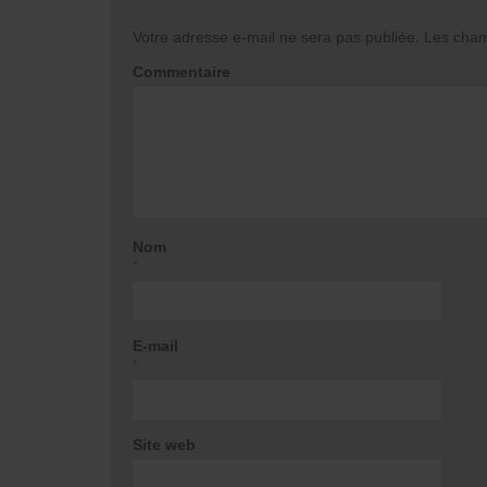
Votre adresse e-mail ne sera pas publiée.
Les champ
Commentaire
Nom
*
E-mail
*
Site web