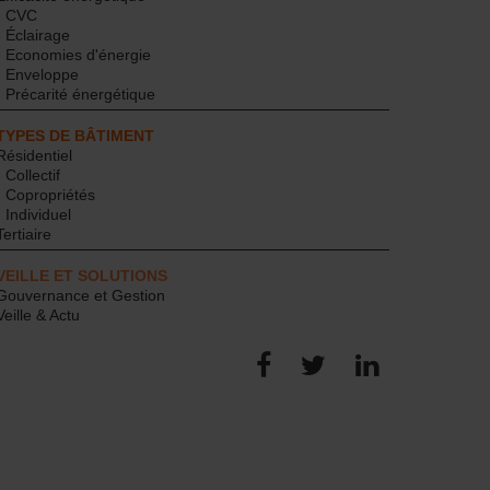
- CVC
- Éclairage
- Economies d'énergie
- Enveloppe
- Précarité énergétique
TYPES DE BÂTIMENT
Résidentiel
- Collectif
- Copropriétés
- Individuel
Tertiaire
VEILLE ET SOLUTIONS
Gouvernance et Gestion
Veille & Actu