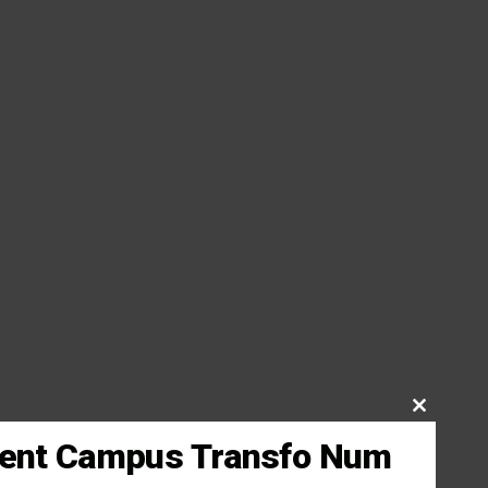
CLOSE
THIS
vient Campus Transfo Num
MODULE