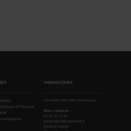
UES
ANNONCEURS
Consulter notre offre annonceurs
rgétique
thologies & Polluants
Nous contacter :
ecté
03 20 37 13 89
es émergentes
contact@editionscedille.fr
Editions Cédille