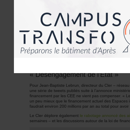
Financements et organisation
Doté de 200 millions d’euros sur la période 2020-2024
CEE
conformément à l’arrêté publié hier au JO
– le ser
cofinancement « suivra une logique de rémunération à 
reste étant cofinancé par les collectivités territoriales »
D’ici fin 2019, des concertations « organisées sous l’é
territoriaux seront organisées. En parallèle, l’Ademe ét
financeront le programme.
« Désengagement de l’État »
Pour Jean-Baptiste Lebrun, directeur du Cler – réseau 
une série de tweets publiés suite à l’annonce ministérie
financement par les CEE ne vient pas compenser. « Le
un peu mieux que le financement actuel des Espaces inf
faudrait environ 200 millions par an au total pour avoir
Le Cler déplore également
le rabotage annoncé des ai
semaines – et les discussions autour de la loi de fina