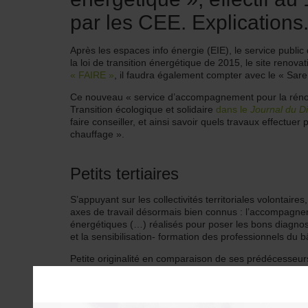
par les CEE. Explications
Après les espaces info énergie (EIE), le service publi
la loi de transition énergétique de 2015, le site renova
« FAIRE »
, il faudra également compter avec le « Sar
Ce nouveau « service d’accompagnement pour la rénovat
Transition écologique et solidaire
dans le
Journal du 
faire conseiller, et ainsi savoir quels travaux effectuer
chauffage ».
Petits tertiaires
S’appuyant sur les collectivités territoriales volontaire
axes de travail désormais bien connus : l’accompagne
énergétiques (…) réalisés pour poser les bons diagnos
et la sensibilisation- formation des professionnels du b
Petite originalité en comparaison de ses prédécesseur
conseil aux petits locaux tertiaires privés : commerce
son utilité alors que les nouvelles obligations de rénov
octobre 2019
dans les bâtiments publics et privés d’u